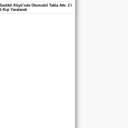
Gedikli Köyü’nde Otomobil Takla Attı: 1’i
6 Kişi Yaralandı
ntaş Köyü Muhtarı Mustafa Aköz, tedavi
ü hastanede hayatını kaybetti.
DE ELEKTRİK TEPKİSİ: ÇONDU
DE 5 YILDIR KARANLIKTA YAŞIYORUZ.
RİK YOK
’DA TRAFİK KAZASI 7 KİŞİ YARALANDI