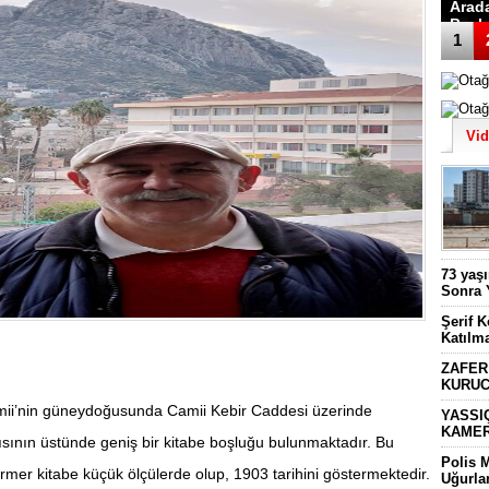
Arad
Başk
1
Vi
73 yaş
Sonra 
Şerif 
Katılm
ZAFER
KURUC
ii’nin güneydoğusunda Camii Kebir Caddesi üzerinde
YASSI
KAMER
ısının üstünde geniş bir kitabe boşluğu bulunmaktadır. Bu
Polis 
ermer kitabe küçük ölçülerde olup, 1903 tarihini göstermektedir.
Uğurla