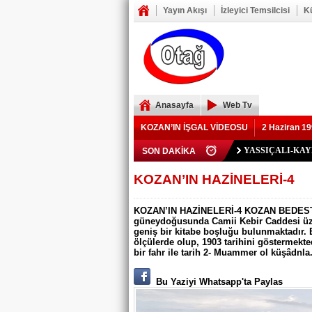
Yayın Akışı
İzleyici Temsilcisi
K
Anasayfa
Web Tv
KOZAN’IN İŞGAL VİDEOSU
2 Haziran 19
Polis Memuru Ser
SON DAKİKA
YIKILAN İMAM 
73 yaşındaki Yusu
Şerif Köşeli, MHP 
ZAFER YEĞENOĞ
YASSIÇALI-KA
Kozan Gedikli Köyü
Eskimantaş Köyü M
FEKE’DE ELEKT
KOZAN’DA TRAF
BÖBREKLERİ İK
DAMDAN DÜŞEN
Feke’de Yeni Parti
Kozan’daki Orman 
Mansurlu Yol Kavşa
KOZAN’IN HAZİNELERİ-4
ELEKTRİK YOK
KOZAN’IN HAZİNELERİ-4 KOZAN BEDESTE
güneydoğusunda Camii Kebir Caddesi üzer
geniş bir kitabe boşluğu bulunmaktadır. 
ölçülerde olup, 1903 tarihini göstermekte
bir fahr ile tarih 2- Muammer ol küşâdnla.
Bu Yaziyi Whatsapp'ta Paylas