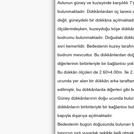
Avlunun güney ve kuzeyinde karşılıklı 7
bulunmaktadır. Dükkânlardan üç tanesi 
değil, güneydeki bir dükkâna açılmakta
ölçülerindeyken, kuzeydoğu köşe dükkân 
bodrumu bulunmaktadır. Doğudaki dükkân
sivri kemerlidir. Bedestenin kuzey tara
bodrum mevcuttur. Bu dükkânlardan doğu ba
diğerlerinin birbirleriyle bir bağlantıs
Bu dükkân ölçüleri de 2.60×4.00m. İle 
ucunda yer alan bir dükkân arka tarafta
edilmiştir, bu dükkânlarda diğerleri gibi 
Güney dükkânlarının doğu ucunda bulunan 
dükkânların birbirleriyle bir bağlantısı
kapıyla dışarıya açılmaktadır.
Bedestenin bugün doğusunda bulunan beş
tonozun sırtı yuvarlak şekilde belli olmak