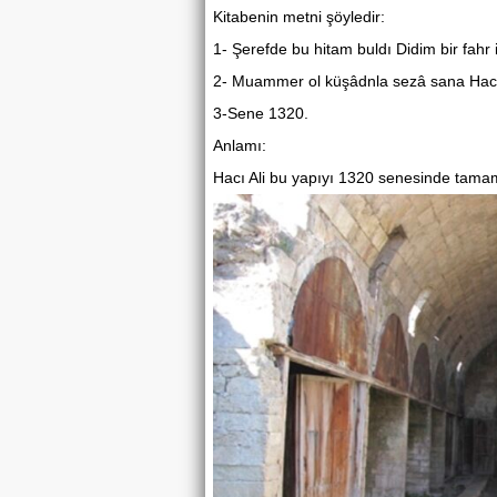
Kitabenin metni şöyledir:
1- Şerefde bu hitam buldı Didim bir fahr i
2- Muammer ol küşâdnla sezâ sana Hacı
3-Sene 1320.
Anlamı:
Hacı Ali bu yapıyı 1320 senesinde tamaml