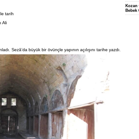
Kozan 
Bebek 
le tarih
Eskima
 Ali
gördüğ
FEKE’
KÖYÜN
ELEKT
adı. Sezâ’da büyük bir övünçle yapının açılışını tarihe yazdı.
KOZAN