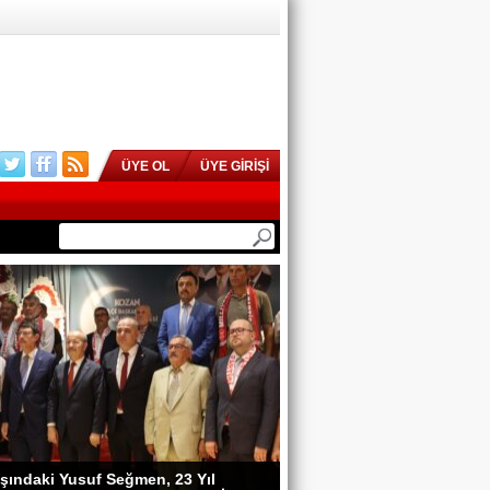
ÜYE OL
ÜYE GİRİŞİ
şındaki Yusuf Seğmen, 23 Yıl