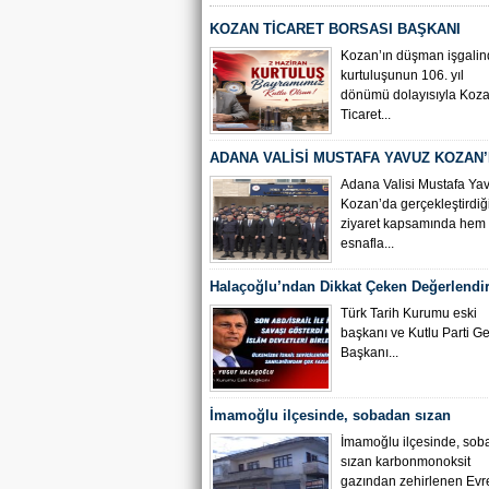
KOZAN TİCARET BORSASI BAŞKANI
ÇEVİKALP’TEN 2 HAZİRAN MESAJI
Kozan’ın düşman işgali
kurtuluşunun 106. yıl
dönümü dolayısıyla Koz
Ticaret...
ADANA VALİSİ MUSTAFA YAVUZ KOZAN’
ETTİ
Adana Valisi Mustafa Yav
Kozan’da gerçekleştirdiğ
ziyaret kapsamında hem
esnafla...
Halaçoğlu’ndan Dikkat Çeken Değerlendir
“Tarih Tekerrür Mü Ediyor? ”
Türk Tarih Kurumu eski
başkanı ve Kutlu Parti G
Başkanı...
İmamoğlu ilçesinde, sobadan sızan
karbonmonoksit gazından zehirlenen Evr
İmamoğlu ilçesinde, so
sızan karbonmonoksit
oğlu Abdullah Etgü, hastanede yoğun b
gazından zehirlenen Evr
alındı.