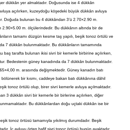
’şer dükkân yer almaktadır. Doğusunda ise 4 dükkân
avluya açılırken, kuzeydoğu köşedeki büyük dükkân avluya
dır. Doğuda bulunan bu 4 dükkândan 3’ü 2.70×2.90 m.
2.90×5.00 m. ölçülerindedir. Bu dükkânın altında bir de
ların tamamı düzgün kesme taş yapılı, beşik tonoz örtülü ve
fında 7 dükkân bulunmaktadır. Bu dükkânların tamamında
ş tarafta bulunan ikisi sivri bir kemerle birbirine açılırken,
ı yoktur. Bedestenin güney kanadında da 7 dükkân bulunmaktadır.
2.65×4,00 m. arasında değişmektedir. Güney kanadın batı
n bölünerek bir kısmı, caddeye bakan batı dükkânına dâhil
beşik tonoz örtülü olup, birer sivri kemerle avluya açılmaktadır.
3 dükkân sivri bir kemerle bir birlerine açılırken, diğer
 bulunmamaktadır. Bu dükkânlardan doğu uçtaki dükkân ise bir
ik tonoz örtüsü tamamıyla yıkılmış durumdadır. Beşik
tadır. İç avluyu örten hafif sivri tonoz örtüsü bugün ayaktadır.