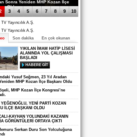
an Sonra Yeniden MHP Kozan İlçe
anı Oldu
2
3
4
5
6
7
8
9
10
deo
Son dakika
En çok okunan
YIKILAN İMAM HATİP LİSESİ
ALANINDA YOL ÇALIŞMASI
BAŞLADI
HABERE GİT
ındaki Yusuf Seğmen, 23 Yıl Aradan
Yeniden MHP Kozan İlçe Başkanı Oldu
Köşeli, MHP Kozan İlçe Kongresi’ne
adı.
 YEĞENOĞLU, YENİ PARTİ KOZAN
U İLÇE BAŞKANI OLDU
ÇALI-KAYHAN YOLUNDAKİ KAZANIN
A GÖRÜNTÜLERİ ORTAYA ÇIKTI
Memuru Serkan Duru Son Yolculuğuna
ndı