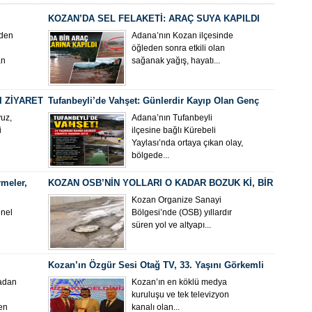
KOZAN’DA SEL FELAKETİ: ARAÇ SUYA KAPILDI
nden
Adana’nın Kozan ilçesinde
öğleden sonra etkili olan
an
sağanak yağış, hayatı...
I ZİYARET
Tufanbeyli’de Vahşet: Günlerdir Kayıp Olan Genç
Kadın Gölette Ölü Bulundu
uz,
Adana’nın Tufanbeyli
i
ilçesine bağlı Kürebeli
Yaylası’nda ortaya çıkan olay,
bölgede...
meler,
KOZAN OSB’NİN YOLLARI O KADAR BOZUK Kİ, BİR
MİSAFİRİMİZ GELDİĞİNDE UTANIYORUZ
Kozan Organize Sanayi
enel
Bölgesi’nde (OSB) yıllardır
süren yol ve altyapı...
Kozan’ın Özgür Sesi Otağ TV, 33. Yaşını Görkemli
en Etgü ve
Bir Geceyle Kutladı
badan
Kozan’ın en köklü medya
kuruluşu ve tek televizyon
akıma
en
kanalı olan...