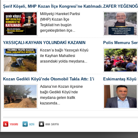
Şerif Köşeli, MHP Kozan İlçe Kongresi’ne Katılmadı.
ZAFER YEĞENOĞL
İLÇE BAŞKANI O
Milliyetçi Hareket Partisi
(MHP) Kozan İlçe
Teşkilatı’nın bugün
gerçekleştirilen ilçe...
YASSIÇALI-KAYHAN YOLUNDAKİ KAZANIN
Polis Memuru Ser
KAMERA GÖRÜNTÜLERİ ORTAYA ÇIKTI
Uğurlandı
Kozan’a bağlı Yassıçalı Köyü
ile Kayhan Mahallesi
arasındaki yolda meydana...
Kozan Gedikli Köyü’nde Otomobil Takla Attı: 1’i
Eskimantaş Köyü M
Bebek 6 Kişi Yaralandı
gördüğü hastanede
Adana’nın Kozan ilçesine
bağlı Gedikli Köyü’nde
meydana gelen trafik
kazasında...