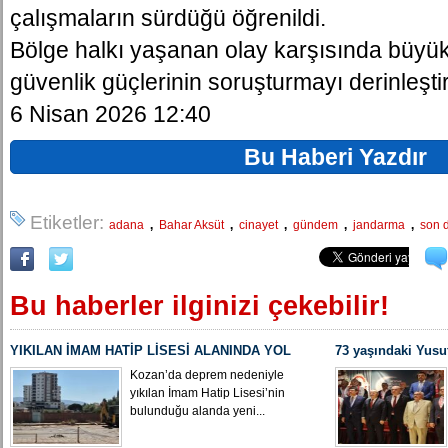
çalışmaların sürdüğü öğrenildi.
Bölge halkı yaşanan olay karşısında büyü
güvenlik güçlerinin soruşturmayı derinleştirdi
6 Nisan 2026 12:40
Bu Haberi Yazdır
Etiketler:
,
,
,
,
,
adana
Bahar Aksüt
cinayet
gündem
jandarma
son 
Bu haberler ilginizi çekebilir!
YIKILAN İMAM HATİP LİSESİ ALANINDA YOL
73 yaşındaki Yusu
ÇALIŞMASI BAŞLADI
Yeniden MHP Koza
Kozan’da deprem nedeniyle
yıkılan İmam Hatip Lisesi’nin
bulunduğu alanda yeni...