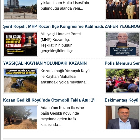
yıkılan İmam Hatip Lisesi’nin
bulunduğu alanda yeni...
Şerif Köşeli, MHP Kozan İlçe Kongresi’ne Katılmadı.
ZAFER YEĞENOĞL
İLÇE BAŞKANI O
Milliyetçi Hareket Partisi
(MHP) Kozan İlçe
Teşkilatı’nın bugün
gerçekleştirilen ilçe...
YASSIÇALI-KAYHAN YOLUNDAKİ KAZANIN
Polis Memuru Ser
KAMERA GÖRÜNTÜLERİ ORTAYA ÇIKTI
Uğurlandı
Kozan’a bağlı Yassıçalı Köyü
ile Kayhan Mahallesi
arasındaki yolda meydana...
Kozan Gedikli Köyü’nde Otomobil Takla Attı: 1’i
Eskimantaş Köyü M
Bebek 6 Kişi Yaralandı
gördüğü hastanede
Adana’nın Kozan ilçesine
bağlı Gedikli Köyü’nde
meydana gelen trafik
kazasında...