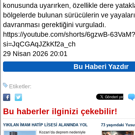
konusunda uyarırken, özellikle dere yatakl
bölgelerde bulunan sürücülerin ve yayaların
davranması gerektiğini vurguladı.
https://youtube.com/shorts/6gzwB-63VaM
si=JqCGAqJZkKf2a_ch
29 Nisan 2026 20:01
Bu Haberi Yazdır
Etiketler:
Bu haberler ilginizi çekebilir!
YIKILAN İMAM HATİP LİSESİ ALANINDA YOL
73 yaşındaki Yusu
ÇALIŞMASI BAŞLADI
Yeniden MHP Koza
Kozan’da deprem nedeniyle