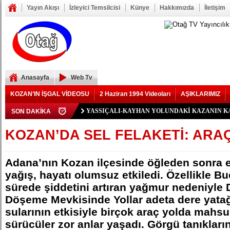
Yayın Akışı
İzleyici Temsilcisi
Künye
Hakkımızda
İletişim
Anasayfa
Web Tv
KOZAN’IN İŞGAL VİDEOSU
2 Haziran 1994 Videoları
AŞIKLARIMIZ
Polis Memuru Serkan Duru Son Yolculuğuna Uğurlan
SON DAKİKA
YIKILAN İMAM HATİP LİSESİ ALANINDA YOL 
73 yaşındaki Yusuf Seğmen, 23 Yıl Aradan Sonra Yen
Şerif Köşeli, MHP Kozan İlçe Kongresi’ne Katılmadı.
ZAFER YEĞENOĞLU, YENİ PARTİ KOZAN KUR
YASSIÇALI-KAYHAN YOLUNDAKİ KAZANIN K
Kozan Gedikli Köyü’nde Otomobil Takla Attı: 1’i Bebe
Eskimantaş Köyü Muhtarı Mustafa Aköz, tedavi gördü
FEKE’DE ELEKTRİK TEPKİSİ: ÇONDU KÖYÜND
KOZAN’DA TRAFİK KAZASI 7 KİŞİ YARALAND
BÖBREKLERİ İKİ HASTAYA UMUT OLDU
DAMDAN DÜŞEN OĞUZHAN BÜYÜMEZ, 4 GÜNL
Feke’de Yeni Parti İlçe Başkanlığı İçin Öncü Tok İs
Kozan’daki Orman Yangını Büyük Oranda Kontrol Alt
Mansurlu Yol Kavşağı’nda İki Otomobil Çarpıştı: 2 Ya
KOZAN’DA SEL FELAKETİ: ARAÇ
ELEKTRİK YOK
Adana’nın Kozan ilçesinde öğleden sonra e
yağış, hayatı olumsuz etkiledi. Özellikle B
sürede şiddetini artıran yağmur nedeniyle D
Döşeme Mevkisinde Yollar adeta dere yata
sularının etkisiyle birçok araç yolda mahsur
sürücüler zor anlar yaşadı. Görgü tanıkları