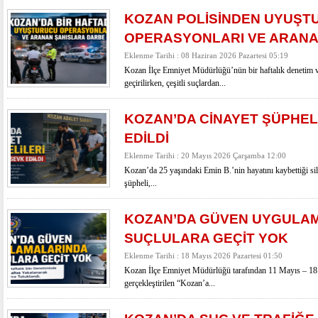
KOZAN POLİSİNDEN UYUŞT
OPERASYONLARI VE ARANA
Eklenme Tarihi : 08 Haziran 2026 Pazartesi 05:19
Kozan İlçe Emniyet Müdürlüğü’nün bir haftalık denetim 
geçirilirken, çeşitli suçlardan...
KOZAN’DA CİNAYET ŞÜPHEL
EDİLDİ
Eklenme Tarihi : 20 Mayıs 2026 Çarşamba 12:00
Kozan’da 25 yaşındaki Emin B.’nin hayatını kaybettiği sila
şüpheli,...
KOZAN’DA GÜVEN UYGULA
SUÇLULARA GEÇİT YOK
Eklenme Tarihi : 18 Mayıs 2026 Pazartesi 01:50
Kozan İlçe Emniyet Müdürlüğü tarafından 11 Mayıs – 18 
gerçekleştirilen “Kozan’a...