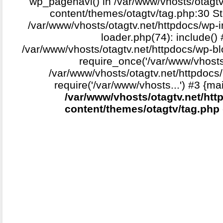
wp_pagenavi() in /var/www/vhosts/otagtv
content/themes/otagtv/tag.php:30 St
/var/www/vhosts/otagtv.net/httpdocs/wp-i
loader.php(74): include()
/var/www/vhosts/otagtv.net/httpdocs/wp-b
require_once('/var/www/vhosts.
/var/www/vhosts/otagtv.net/httpdocs/
require('/var/www/vhosts...') #3 {ma
/var/www/vhosts/otagtv.net/htt
content/themes/otagtv/tag.php