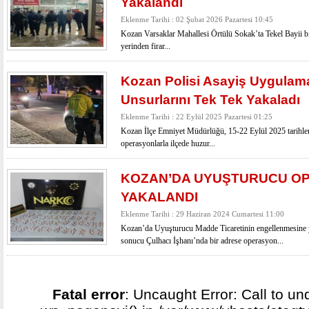
Yakalandı
Eklenme Tarihi : 02 Şubat 2026 Pazartesi 10:45
Kozan Varsaklar Mahallesi Örtülü Sokak’ta Tekel Bayii bı
yerinden firar...
Kozan Polisi Asayiş Uygulam
Unsurlarını Tek Tek Yakaladı
Eklenme Tarihi : 22 Eylül 2025 Pazartesi 01:25
Kozan İlçe Emniyet Müdürlüğü, 15-22 Eylül 2025 tarihler
operasyonlarla ilçede huzur...
KOZAN’DA UYUŞTURUCU OP
YAKALANDI
Eklenme Tarihi : 29 Haziran 2024 Cumartesi 11:00
Kozan’da Uyuşturucu Madde Ticaretinin engellenmesine yö
sonucu Çulhacı İşhanı’nda bir adrese operasyon...
Fatal error
: Uncaught Error: Call to un