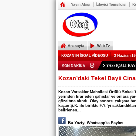
Yayın Akışı
İzleyici Temsilcisi
K
Anasayfa
Web Tv
KOZAN’IN İŞGAL VİDEOSU
2 Haziran 19
Polis Memuru Ser
SON DAKİKA
YIKILAN İMAM 
73 yaşındaki Yusu
Şerif Köşeli, MHP 
ZAFER YEĞENOĞ
YASSIÇALI-KA
Kozan Gedikli Köyü
Eskimantaş Köyü M
FEKE’DE ELEKT
KOZAN’DA TRAF
BÖBREKLERİ İK
DAMDAN DÜŞEN
Feke’de Yeni Parti
Kozan’daki Orman 
Mansurlu Yol Kavşa
Kozan’daki Tekel Bayii Cina
ELEKTRİK YOK
Kozan Varsaklar Mahallesi Örtülü Sokak’ta
yerinden firar eden şahıslar ve onlara yar
gözaltına alındı. Olay sonrası çalışma ba
kaçan Ş.K. ile birlikte F.Y.’yi saklandıkla
belirlenen...
Bu Yaziyi Whatsapp'ta Paylas