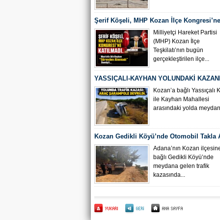
Şerif Köşeli, MHP Kozan İlçe Kongresi’ne
Milliyetçi Hareket Partisi
(MHP) Kozan İlçe
Teşkilatı’nın bugün
gerçekleştirilen ilçe...
YASSIÇALI-KAYHAN YOLUNDAKİ KAZAN
KAMERA GÖRÜNTÜLERİ ORTAYA ÇIKTI
Kozan’a bağlı Yassıçalı 
ile Kayhan Mahallesi
arasındaki yolda meydana
Kozan Gedikli Köyü’nde Otomobil Takla At
Bebek 6 Kişi Yaralandı
Adana’nın Kozan ilçesin
bağlı Gedikli Köyü’nde
meydana gelen trafik
kazasında...