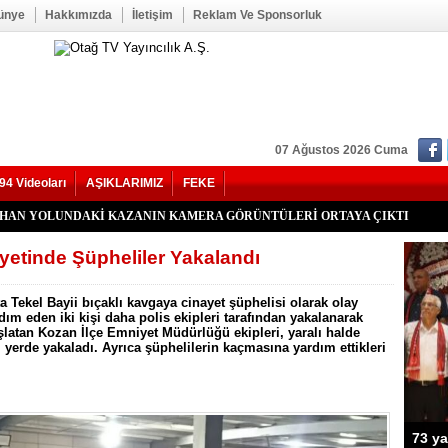
ünye
Hakkımızda
İletişim
Reklam Ve Sponsorluk
07 Ağustos 2026 Cuma
94 Videoları
AŞIKLARIMIZ
FEKE
kan Duru Son Yolculuğuna Uğurlandı
HATİP LİSESİ ALANINDA YOL ÇALIŞMASI BAŞLADI
f Seğmen, 23 Yıl Aradan Sonra Yeniden MHP Kozan İlçe Başkanı Oldu
Kozan İlçe Kongresi’ne Katılmadı.
LU, YENİ PARTİ KOZAN KURUCU İLÇE BAŞKANI OLDU
YHAN YOLUNDAKİ KAZANIN KAMERA GÖRÜNTÜLERİ ORTAYA ÇIKTI
’nde Otomobil Takla Attı: 1’i Bebek 6 Kişi Yaralandı
uhtarı Mustafa Aköz, tedavi gördüğü hastanede hayatını kaybetti.
RİK TEPKİSİ: ÇONDU KÖYÜNDE 5 YILDIR KARANLIKTA YAŞIYORUZ.
İK KAZASI 7 KİŞİ YARALANDI
İ HASTAYA UMUT OLDU
 OĞUZHAN BÜYÜMEZ, 4 GÜNLÜK YAŞAM SAVAŞINI KAYBETTİ
 İlçe Başkanlığı İçin Öncü Tok İsmi Gündemde
Yangını Büyük Oranda Kontrol Altına Alındı
ğı’nda İki Otomobil Çarpıştı: 2 Yaralı
yetinde Şüpheliler Yakalandı
 Tekel Bayii bıçaklı kavgaya cinayet şüphelisi olarak olay
dım eden iki kişi daha polis ekipleri tarafından yakalanarak
şlatan Kozan İlçe Emniyet Müdürlüğü ekipleri, yaralı halde
rı yerde yakaladı. Ayrıca şüphelilerin kaçmasına yardım ettikleri
73 ya