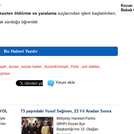
.
Kozan 
Bebek 
kasten öldürme ve yaralama
suçlarından işlem başlatılırken,
Eskima
rak sürdüğü öğrenildi.
gördüğ
FEKE’
KÖYÜN
ELEKT
KOZAN
Bu Haberi Yazdır
ayet
,
kozan
,
kozan haber
,
KozanEmniyet
,
Polis
,
son dakika
,
ışması
Yorum ekle
 YOL
73 yaşındaki Yusuf Seğmen, 23 Yıl Aradan Sonra
Yeniden MHP Kozan İlçe Başkanı Oldu
yle
Milliyetçi Hareket Partisi
’nin
(MHP) Kozan İlçe
Başkanlığı’nın 15. Olağan