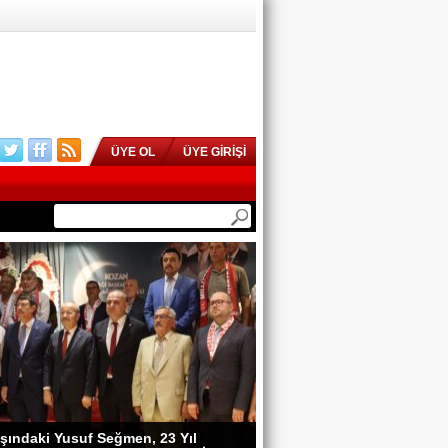
ÜYE OL
ÜYE GİRİŞİ
şındaki Yusuf Seğmen, 23 Yıl