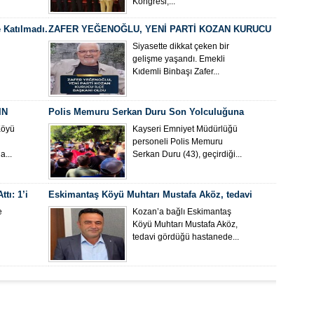
Kongresi,...
 Katılmadı.
ZAFER YEĞENOĞLU, YENİ PARTİ KOZAN KURUCU
İLÇE BAŞKANI OLDU
Siyasette dikkat çeken bir
gelişme yaşandı. Emekli
Kıdemli Binbaşı Zafer...
IN
Polis Memuru Serkan Duru Son Yolculuğuna
Uğurlandı
Köyü
Kayseri Emniyet Müdürlüğü
personeli Polis Memuru
...
Serkan Duru (43), geçirdiği...
tı: 1’i
Eskimantaş Köyü Muhtarı Mustafa Aköz, tedavi
gördüğü hastanede hayatını kaybetti.
e
Kozan’a bağlı Eskimantaş
Köyü Muhtarı Mustafa Aköz,
tedavi gördüğü hastanede...