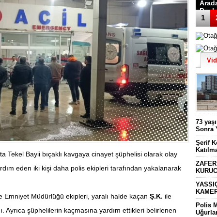
Arad
Başk
1
Vi
73 yaş
Sonra 
Şerif 
Katılm
a Tekel Bayii bıçaklı kavgaya cinayet şüphelisi olarak olay
ZAFER
rdım eden iki kişi daha polis ekipleri tarafından yakalanarak
KURUC
YASSI
KAMER
e Emniyet Müdürlüğü ekipleri, yaralı halde kaçan
Ş.K.
ile
Polis 
ı. Ayrıca şüphelilerin kaçmasına yardım ettikleri belirlenen
Uğurla