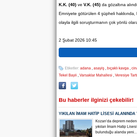
K.K. (40)
ve
V.K. (45)
da gözaltına alındı
Emniyete götürülen 4 şüpheli hakkında,
olayla ilgili soruşturmanın çok yönlü ola
2 Şubat 2026 10:45
Etiketler:
adana
,
asayiş
,
bıçaklı kavga
,
cin
Tekel Bayii
,
Varsaklar Mahallesi
,
Veresiye Tart
Bu haberler ilginizi çekebilir!
YIKILAN İMAM HATİP LİSESİ ALANINDA
ÇALIŞMASI BAŞLADI
Kozan’da deprem nedeni
yıkılan İmam Hatip Lisesi
bulunduğu alanda yeni...