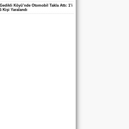
Gedikli Köyü’nde Otomobil Takla Attı: 1’i
6 Kişi Yaralandı
ntaş Köyü Muhtarı Mustafa Aköz, tedavi
ü hastanede hayatını kaybetti.
DE ELEKTRİK TEPKİSİ: ÇONDU
DE 5 YILDIR KARANLIKTA YAŞIYORUZ.
RİK YOK
’DA TRAFİK KAZASI 7 KİŞİ YARALANDI