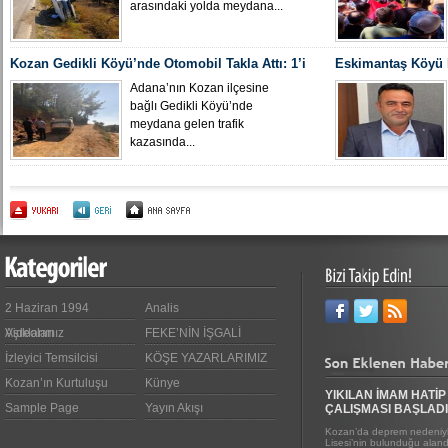
arasındaki yolda meydana...
Kozan Gedikli Köyü’nde Otomobil Takla Attı: 1’i
Eskimantaş Köyü M
Bebek 6 Kişi Yaralandı
gördüğü hastanede
Adana’nın Kozan ilçesine
bağlı Gedikli Köyü’nde
meydana gelen trafik
kazasında...
2 Haziran 1994
Analis
Videoları
Aşıklarımız
FEKE’NİN İŞGALİ
İzleyici Temsilcisi
KÖŞE YAZARLARIMIZ
Kozan’ın Kurtuluşu
Künye
YIKILAN İMAM HATİP
Sample Page
Yayın Akışı
ÇALIŞMASI BAŞLADI
Kozan’da deprem nedeniyl
Lisesi’nin bulunduğu alanda