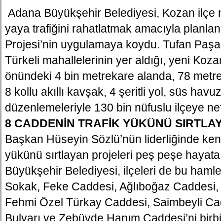
Adana Büyükşehir Belediyesi, Kozan ilçe 
yaya trafiğini rahatlatmak amacıyla planl
Projesi’nin uygulamaya koydu. Tufan Paşa
Türkeli mahallelerinin yer aldığı, yeni Koz
önündeki 4 bin metrekare alanda, 78 metr
8 kollu akıllı kavşak, 4 şeritli yol, süs hav
düzenlemeleriyle 130 bin nüfuslu ilçeye ne
8 CADDENİN TRAFİK YÜKÜNÜ SIRTLA
Başkan Hüseyin Sözlü’nün liderliğinde ken
yükünü sırtlayan projeleri peş peşe hayat
Büyükşehir Belediyesi, ilçeleri de bu hamle
Sokak, Feke Caddesi, Ağlıboğaz Caddesi,
Fehmi Özel Türkay Caddesi, Saimbeyli Cad
Bulvarı ve Zebüyde Hanım Caddesi’ni birb