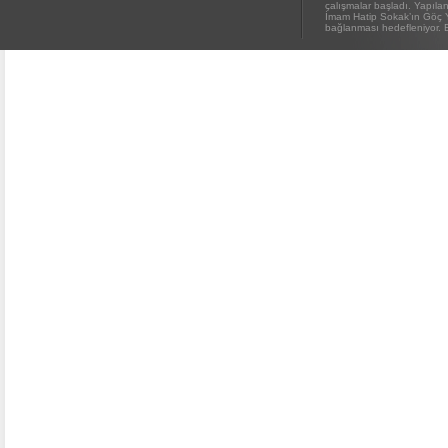
çalışmalar başladı. Yapıl
İmam Hatip Sokak’ın Göç 
bağlanması hedefleniyor. E