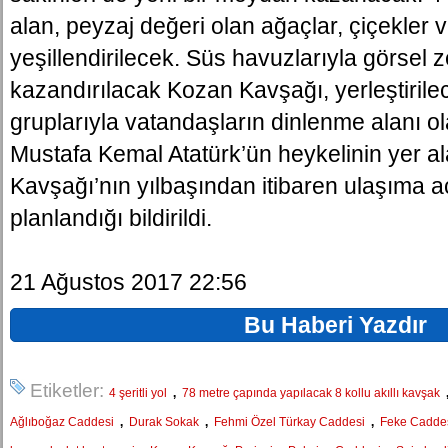
alan, peyzaj değeri olan ağaçlar, çiçekler ve
yeşillendirilecek. Süs havuzlarıyla görsel z
kazandırılacak Kozan Kavşağı, yerleştiril
gruplarıyla vatandaşların dinlenme alanı o
Mustafa Kemal Atatürk’ün heykelinin yer a
Kavşağı’nın yılbaşından itibaren ulaşıma a
planlandığı bildirildi.
21 Ağustos 2017 22:56
Bu Haberi Yazdır
Etiketler:
,
4 şeritli yol
78 metre çapında yapılacak 8 kollu akıllı kavşak
,
,
,
Ağlıboğaz Caddesi
Durak Sokak
Fehmi Özel Türkay Caddesi
Feke Cadde