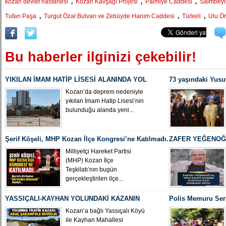
,
,
,
kozan devlet hastanesi
Kozan Kavşağı Projesi
Palmiye Caddesi
Saimbeyl
,
,
,
Tufan Paşa
Turgut Özal Bulvarı ve Zebüyde Hanım Caddesi
Türkeli
Ulu Ön
Bu haberler ilginizi çekebilir!
YIKILAN İMAM HATİP LİSESİ ALANINDA YOL
73 yaşındaki Yusu
ÇALIŞMASI BAŞLADI
Yeniden MHP Koza
Kozan’da deprem nedeniyle
yıkılan İmam Hatip Lisesi’nin
bulunduğu alanda yeni...
Şerif Köşeli, MHP Kozan İlçe Kongresi’ne Katılmadı.
ZAFER YEĞENOĞL
İLÇE BAŞKANI O
Milliyetçi Hareket Partisi
(MHP) Kozan İlçe
Teşkilatı’nın bugün
gerçekleştirilen ilçe...
YASSIÇALI-KAYHAN YOLUNDAKİ KAZANIN
Polis Memuru Ser
KAMERA GÖRÜNTÜLERİ ORTAYA ÇIKTI
Uğurlandı
Kozan’a bağlı Yassıçalı Köyü
ile Kayhan Mahallesi