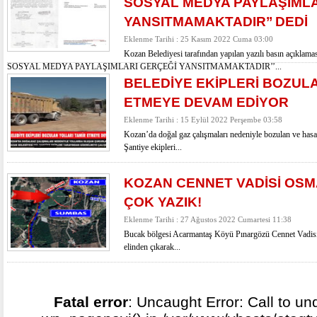
SOSYAL MEDYA PAYLAŞIMLA
YANSITMAMAKTADIR’’ DEDİ
Eklenme Tarihi : 25 Kasım 2022 Cuma 03:00
Kozan Belediyesi tarafından yapılan yazılı basın aç
SOSYAL MEDYA PAYLAŞIMLARI GERÇEĞİ YANSITMAMAKTADIR’’...
BELEDİYE EKİPLERİ BOZUL
ETMEYE DEVAM EDİYOR
Eklenme Tarihi : 15 Eylül 2022 Perşembe 03:58
Kozan’da doğal gaz çalışmaları nedeniyle bozulan ve has
Şantiye ekipleri...
KOZAN CENNET VADİSİ OSM
ÇOK YAZIK!
Eklenme Tarihi : 27 Ağustos 2022 Cumartesi 11:38
Bucak bölgesi Acarmantaş Köyü Pınargözü Cennet Vadisi 
elinden çıkarak...
Fatal error
: Uncaught Error: Call to un