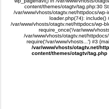
wp_pagenavi() in /var/www/vhosts/otagtv
content/themes/otagtv/tag.php:30 St
/var/www/vhosts/otagtv.net/httpdocs/wp-i
loader.php(74): include()
/var/www/vhosts/otagtv.net/httpdocs/wp-b
require_once('/var/www/vhosts.
/var/www/vhosts/otagtv.net/httpdocs/
require('/var/www/vhosts...') #3 {ma
/var/www/vhosts/otagtv.net/htt
content/themes/otagtv/tag.php