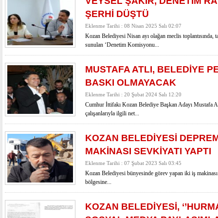
VEYSEL ŞAKİR, DENETİM 
ŞERHİ DÜŞTÜ
Eklenme Tarihi : 08 Nisan 2025 Salı 02:07
Kozan Belediyesi Nisan ayı olağan meclis toplantısında,
sunulan ‘Denetim Komisyonu...
MUSTAFA ATLI, BELEDİYE 
BASKI OLMAYACAK
Eklenme Tarihi : 20 Şubat 2024 Salı 12:20
Cumhur İttifakı Kozan Belediye Başkan Adayı Mustafa Atlı
çalışanlarıyla ilgili net...
KOZAN BELEDİYESİ DEPREM
MAKİNASI SEVKİYATI YAPTI
Eklenme Tarihi : 07 Şubat 2023 Salı 03:45
Kozan Belediyesi bünyesinde görev yapan iki iş makinas
bölgesine...
KOZAN BELEDİYESİ, ‘’HURMA