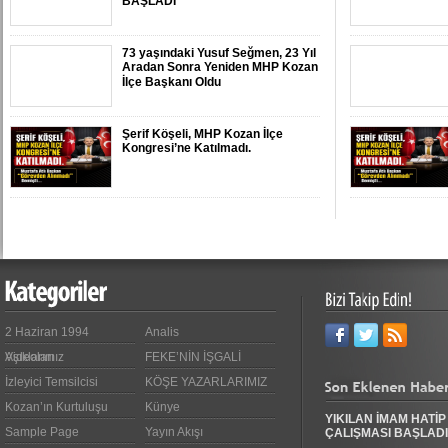
BAŞLADI
73 yaşındaki Yusuf Seğmen, 23 Yıl
Aradan Sonra Yeniden MHP Kozan
İlçe Başkanı Oldu
Şerif Köşeli, MHP Kozan İlçe
Kongresi’ne Katılmadı.
ZAFER YEĞENOĞLU, YENİ PARTİ
KOZAN KURUCU İLÇE BAŞKANI
OLDU
YASSIÇALI-KAYHAN YOLUNDAKİ
KAZANIN KAMERA
GÖRÜNTÜLERİ ORTAYA ÇIKTI
2 Haziran 1994
Analis
Videoları
Aşıklarımız
FEKE’NİN İŞGALİ
Polis Memuru Serkan Duru Son
İzleyici Temsilcisi
KÖŞE YAZARLARIMIZ
Yolculuğuna Uğurlandı
Kozan’ın Kurtuluşu
Künye
YIKILAN İMAM HATİP
Sample Page
Yayın Akışı
ÇALIŞMASI BAŞLADI