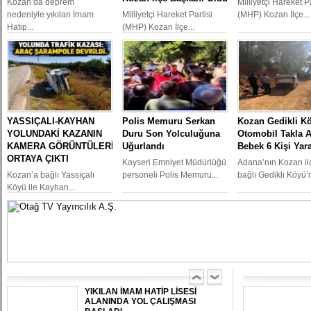
Kozan’da deprem
Milliyetçi Hareket Pa
nedeniyle yıkılan İmam
Milliyetçi Hareket Partisi
(MHP) Kozan İlçe...
Hatip...
(MHP) Kozan İlçe...
YASSIÇALI-KAYHAN
Polis Memuru Serkan
Kozan Gedikli K
KOZAN’DA TRAFİK KAZASI 7 KİŞİ
YARALANDI
YOLUNDAKİ KAZANIN
Duru Son Yolculuğuna
Otomobil Takla At
KAMERA GÖRÜNTÜLERİ
Uğurlandı
Bebek 6 Kişi Yar
ORTAYA ÇIKTI
Kayseri Emniyet Müdürlüğü
Adana’nın Kozan il
Kozan’a bağlı Yassıçalı
personeli Polis Memuru...
bağlı Gedikli Köyü’n
BÖBREKLERİ İKİ HASTAYA UMUT
Köyü ile Kayhan...
OLDU
DAMDAN DÜŞEN OĞUZHAN
BÜYÜMEZ, 4 GÜNLÜK YAŞAM
SAVAŞINI KAYBETTİ
YIKILAN İMAM HATİP LİSESİ
ALANINDA YOL ÇALIŞMASI