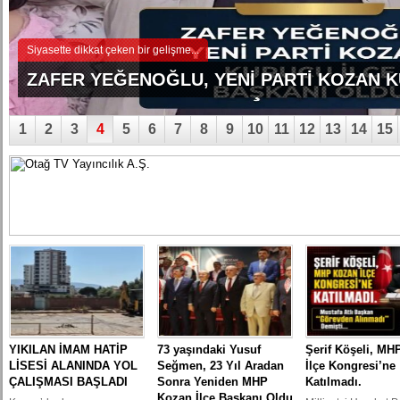
Kozan’a bağlı Yassıçalı Köyü ile...
YASSIÇALI-KAYHAN YOLUNDAKİ KAZANIN
GÖRÜNTÜLERİ ORTAYA ÇIKTI
1
2
3
4
5
6
7
8
9
10
11
12
13
14
15
YIKILAN İMAM HATİP
73 yaşındaki Yusuf
Şerif Köşeli, MH
LİSESİ ALANINDA YOL
Seğmen, 23 Yıl Aradan
İlçe Kongresi’ne
ÇALIŞMASI BAŞLADI
Sonra Yeniden MHP
Katılmadı.
Kozan İlçe Başkanı Oldu