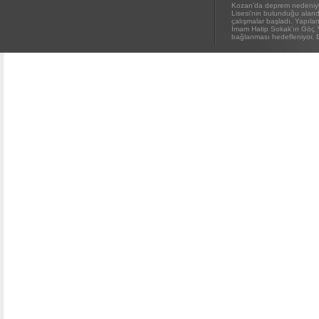
Kozan’da deprem nedeniyl
Kozan Gedikli Köyü’nde Otomobil
Lisesi’nin bulunduğu alanda
Takla Attı: 1’i Bebek 6 Kişi
çalışmalar başladı. Yapıl
Yaralandı
İmam Hatip Sokak’ın Göç 
bağlanması hedefleniyor. E
Eskimantaş Köyü Muhtarı Mustafa
Aköz, tedavi gördüğü hastanede
hayatını kaybetti.
FEKE’DE ELEKTRİK TEPKİSİ:
ÇONDU KÖYÜNDE 5 YILDIR
KARANLIKTA YAŞIYORUZ.
ELEKTRİK YOK
KOZAN’DA TRAFİK KAZASI 7 KİŞİ
YARALANDI
BÖBREKLERİ İKİ HASTAYA UMUT
OLDU
DAMDAN DÜŞEN OĞUZHAN
BÜYÜMEZ, 4 GÜNLÜK YAŞAM
SAVAŞINI KAYBETTİ