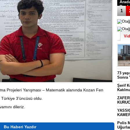
Arad
Başk
1
Vi
73 yaş
Sonra 
Şerif 
rma Projeleri Yarışması – Matematik alanında Kozan Fen
Katılm
ZAFER
t Türkiye 3’üncüsü oldu.
KURUC
vamını dileriz.
YASSI
KAMER
Polis 
Bu Haberi Yazdır
Uğurla