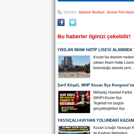
Etiketler:
Alperen Bozkurt
,
Kozan Fen lisesi
Bu haberler ilginizi çekebilir!
YIKILAN İMAM HATİP LİSESİ ALANINDA
ÇALIŞMASI BAŞLADI
Kozan’da deprem nedeni
yıkılan İmam Hatip Lisesi
bulunduğu alanda yeni...
Şerif Köşeli, MHP Kozan İlçe Kongresi’ne
Milliyetçi Hareket Partisi
(MHP) Kozan İlçe
Teşkilatı’nın bugün
gerçekleştirilen ilçe...
YASSIÇALI-KAYHAN YOLUNDAKİ KAZAN
KAMERA GÖRÜNTÜLERİ ORTAYA ÇIKTI
Kozan’a bağlı Yassıçalı 
ile Kayhan Mahallesi