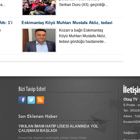
...
Serkan Duru (43), geçirdiği...
tı: 1’i
Eskimantaş Köyü Muhtarı Mustafa Aköz, tedavi
gördüğü hastanede hayatını kaybetti.
e
Kozan’a bağlı Eskimantaş
Köyü Muhtarı Mustafa Aköz,
tedavi gördüğü hastanede...
Otag TV
E-Posta : 
Tel : 0532
Z
Adres : Tu
Kozan/AD
YIKILAN İMAM HATİP LİSESİ ALANINDA YOL
ÇALIŞMASI BAŞLADI
Sağlayıcı :
Kozan’da deprem nedeniyle yıkılan İmam Hatip