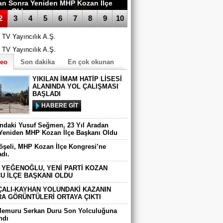
an Sonra Yeniden MHP Kozan İlçe
anı Oldu
2
3
4
5
6
7
8
9
10
deo
Son dakika
En çok okunan
YIKILAN İMAM HATİP LİSESİ
ALANINDA YOL ÇALIŞMASI
BAŞLADI
HABERE GİT
ındaki Yusuf Seğmen, 23 Yıl Aradan
Yeniden MHP Kozan İlçe Başkanı Oldu
Köşeli, MHP Kozan İlçe Kongresi’ne
adı.
 YEĞENOĞLU, YENİ PARTİ KOZAN
U İLÇE BAŞKANI OLDU
ÇALI-KAYHAN YOLUNDAKİ KAZANIN
A GÖRÜNTÜLERİ ORTAYA ÇIKTI
Memuru Serkan Duru Son Yolculuğuna
ndı