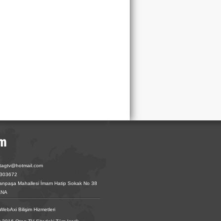
otagtv@hotmail.com
6303672
fanpaşa Mahallesi İmam Hatip Sokak No 38
ANA
WebAxi Bilişim Hizmetleri