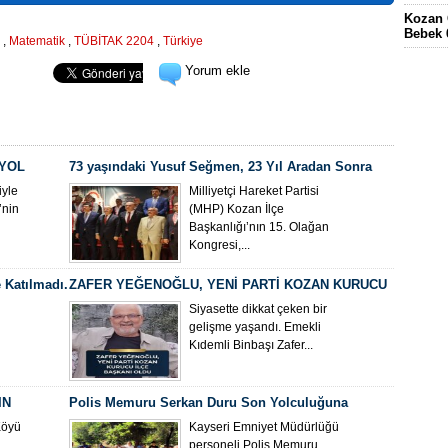
Kozan 
Bebek 
,
Matematik
,
TÜBİTAK 2204
,
Türkiye
Eskima
Yorum ekle
gördüğ
FEKE’
KÖYÜN
ELEKT
KOZAN
 YOL
73 yaşındaki Yusuf Seğmen, 23 Yıl Aradan Sonra
Yeniden MHP Kozan İlçe Başkanı Oldu
yle
Milliyetçi Hareket Partisi
’nin
(MHP) Kozan İlçe
Başkanlığı’nın 15. Olağan
Kongresi,...
 Katılmadı.
ZAFER YEĞENOĞLU, YENİ PARTİ KOZAN KURUCU
İLÇE BAŞKANI OLDU
Siyasette dikkat çeken bir
gelişme yaşandı. Emekli
Kıdemli Binbaşı Zafer...
IN
Polis Memuru Serkan Duru Son Yolculuğuna
Uğurlandı
Köyü
Kayseri Emniyet Müdürlüğü
personeli Polis Memuru