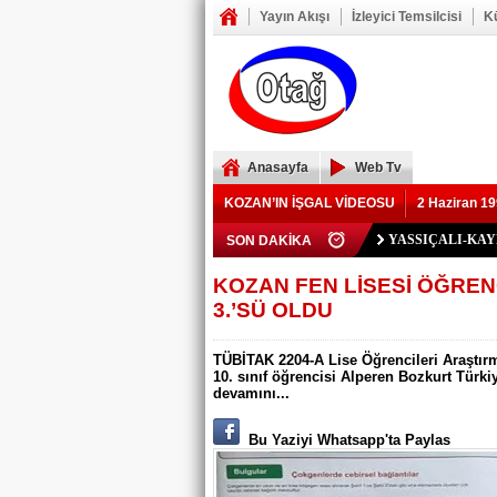
Yayın Akışı
İzleyici Temsilcisi
K
Anasayfa
Web Tv
KOZAN’IN İŞGAL VİDEOSU
2 Haziran 19
YASSIÇALI-KA
SON DAKİKA
Polis Memuru Ser
YIKILAN İMAM 
73 yaşındaki Yusu
Şerif Köşeli, MHP 
ZAFER YEĞENOĞ
Kozan Gedikli Köyü
Eskimantaş Köyü M
FEKE’DE ELEKT
KOZAN’DA TRAF
BÖBREKLERİ İK
DAMDAN DÜŞEN
Feke’de Yeni Parti
Kozan’daki Orman 
Mansurlu Yol Kavşa
KOZAN FEN LİSESİ ÖĞREN
3.’SÜ OLDU
ELEKTRİK YOK
TÜBİTAK 2204-A Lise Öğrencileri Araştır
10. sınıf öğrencisi Alperen Bozkurt Türki
devamını...
Bu Yaziyi Whatsapp'ta Paylas