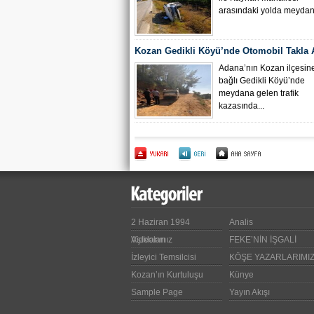
arasındaki yolda meydana
Kozan Gedikli Köyü’nde Otomobil Takla At
Bebek 6 Kişi Yaralandı
Adana’nın Kozan ilçesin
bağlı Gedikli Köyü’nde
meydana gelen trafik
kazasında...
2 Haziran 1994
Analis
Videoları
Aşıklarımız
FEKE’NİN İŞGALİ
İzleyici Temsilcisi
KÖŞE YAZARLARIMI
Kozan’ın Kurtuluşu
Künye
Sample Page
Yayın Akışı