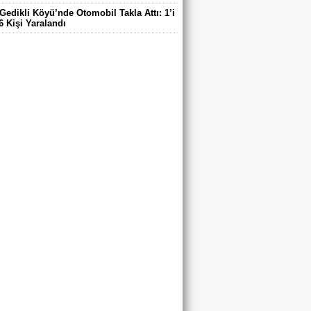
Gedikli Köyü’nde Otomobil Takla Attı: 1’i
6 Kişi Yaralandı
ntaş Köyü Muhtarı Mustafa Aköz, tedavi
ü hastanede hayatını kaybetti.
DE ELEKTRİK TEPKİSİ: ÇONDU
DE 5 YILDIR KARANLIKTA YAŞIYORUZ.
RİK YOK
’DA TRAFİK KAZASI 7 KİŞİ YARALANDI