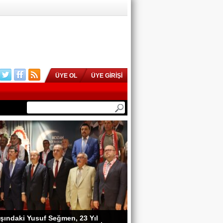
ÜYE OL
ÜYE GİRİŞİ
şındaki Yusuf Seğmen, 23 Yıl