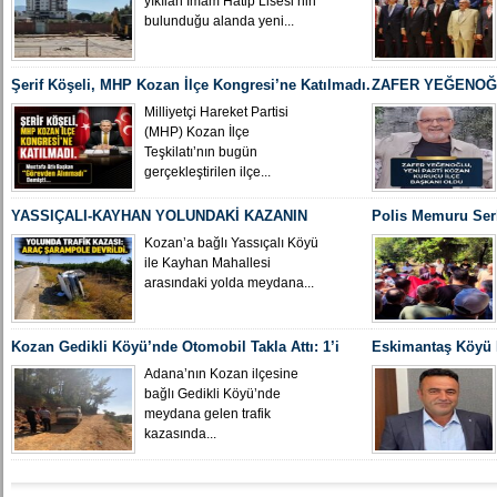
yıkılan İmam Hatip Lisesi’nin
bulunduğu alanda yeni...
Şerif Köşeli, MHP Kozan İlçe Kongresi’ne Katılmadı.
ZAFER YEĞENOĞL
İLÇE BAŞKANI O
Milliyetçi Hareket Partisi
(MHP) Kozan İlçe
Teşkilatı’nın bugün
gerçekleştirilen ilçe...
YASSIÇALI-KAYHAN YOLUNDAKİ KAZANIN
Polis Memuru Ser
KAMERA GÖRÜNTÜLERİ ORTAYA ÇIKTI
Uğurlandı
Kozan’a bağlı Yassıçalı Köyü
ile Kayhan Mahallesi
arasındaki yolda meydana...
Kozan Gedikli Köyü’nde Otomobil Takla Attı: 1’i
Eskimantaş Köyü M
Bebek 6 Kişi Yaralandı
gördüğü hastanede
Adana’nın Kozan ilçesine
bağlı Gedikli Köyü’nde
meydana gelen trafik
kazasında...