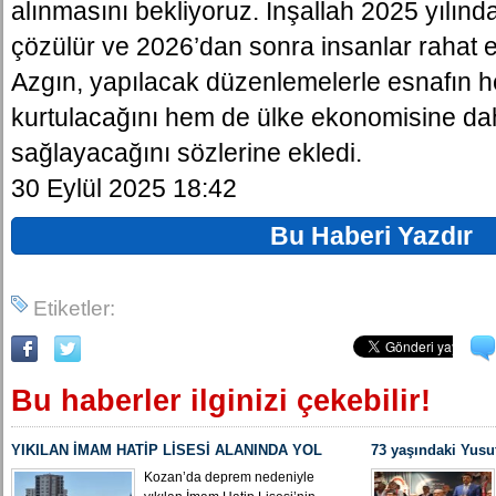
alınmasını bekliyoruz. İnşallah 2025 yılın
çözülür ve 2026’dan sonra insanlar rahat e
Azgın, yapılacak düzenlemelerle esnafın
kurtulacağını hem de ülke ekonomisine dah
sağlayacağını sözlerine ekledi.
30 Eylül 2025 18:42
Bu Haberi Yazdır
Etiketler:
Bu haberler ilginizi çekebilir!
YIKILAN İMAM HATİP LİSESİ ALANINDA YOL
73 yaşındaki Yusu
ÇALIŞMASI BAŞLADI
Yeniden MHP Koza
Kozan’da deprem nedeniyle