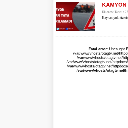
KAMYON 
Eklenme Tarihi : 2
Kayhan yolu üzerin
Fatal error
: Uncaught E
/var/www/vhosts/otagtv.net/httpd
/var/www/vhosts/otagtv.net/htt
/var/www/vhosts/otagtv.net/httpdocs/
/var/www/vhosts/otagtv.net/httpdocs/i
/var/www/vhosts/otagtv.net/