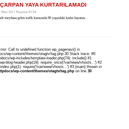
ÇARPAN YAYA KURTARILAMADI
7 Mart 2017 Pazartesi 05:04
de meydana gelen trafik kazasında 90 yaşındaki kadın hayatını...
rror: Call to undefined function wp_pagenavi() in
ocs/wp-content/themes/otagtv/tag.php:30 Stack trace: #0
pdocs/wp-includes/template-loader.php(74): include() #1
wp-blog-header.php(19): require_once('/var/www/vhosts...') #2
ndex.php(1): require('/var/www/vhosts...') #3 {main} thrown in
httpdocs/wp-content/themes/otagtv/tag.php
on line
30