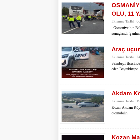
OSMANİYE
ÖLÜ, 11 
Eklenme Tarihi : 0
Osmaniye’nin Bahçe
sonuçlandı. Şanlıu
Araç uçur
Eklenme Tarihi : 2
Saimbeyli ilçesinde
eden Bayraklıtepe..
Akdam Köy
Eklenme Tarihi : 1
Kozan Akdam Köyü’
otomobilin...
Kozan Mar