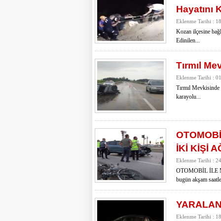
Hayatını 
Eklenme Tarihi : 1
Kozan ilçesine bağl
Edinilen...
Tırmıl Me
Eklenme Tarihi : 0
Tırmıl Mevkisinde 
karayolu...
OTOMOBİ
İKİ KİŞİ 
Eklenme Tarihi : 2
OTOMOBİL İLE 
bugün akşam saatle
YARALAN
Eklenme Tarihi : 