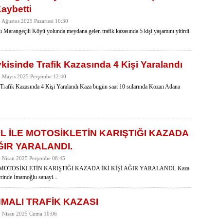
Kaybetti
8 Ağustos 2025 Pazartesi 10:30
ı Marangeçili Köyü yolunda meydana gelen trafik kazasında 5 kişi yaşamını yitirdi.
vkisinde Trafik Kazasında 4 Kişi Yaralandı
1 Mayıs 2025 Perşembe 12:40
Trafik Kazasında 4 Kişi Yaralandı Kaza bugün saat 10 sularında Kozan Adana
L İLE MOTOSİKLETİN KARIŞTIĞI KAZADA
AĞIR YARALANDI.
4 Nisan 2025 Perşembe 08:45
MOTOSİKLETİN KARIŞTIĞI KAZADA İKİ KİŞİ AĞIR YARALANDI. Kaza
rinde İmamoğlu sanayi...
MALI TRAFİK KAZASI
18 Nisan 2025 Cuma 10:06