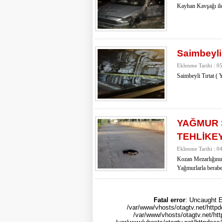
Kayhan Kavşağı ile
Saimbeyli
Eklenme Tarihi : 0
Saimbeyli Tırtat (
YAĞMUR 
TEHLİKE
Eklenme Tarihi : 
Kozan Mezarlığının
Yağmurlarla berab
Fatal error
: Uncaught E
/var/www/vhosts/otagtv.net/httpd
/var/www/vhosts/otagtv.net/htt