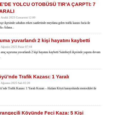
’DE YOLCU OTOBÜSÜ TIR’A ÇARPTI: 7
YARALI
6 Aralık 2025 Cumartesi 12:09
 ilçesinde sabahın erken saatlerinde meydana gelen trafik kazası facia ile
rfa–Adana...
uma yuvarlandı 2 kişi hayatını kaybetti
4 Ağustos 2025 Pazar 07:44
 araç uçuruma yuvarlandı 2 kişi hayatını kaybetti Saimbeyli ilçesinde yapımı devam
.
ü’nde Trafik Kazası: 1 Yaralı
9 Ağustos 2025 Salı 02:20
nde Trafik Kazası: 1 Yaralı Kozan – Akdam Köyü karayolunda motosiklet ile
angeçili Köyünde Feci Kaza: 5 Kişi