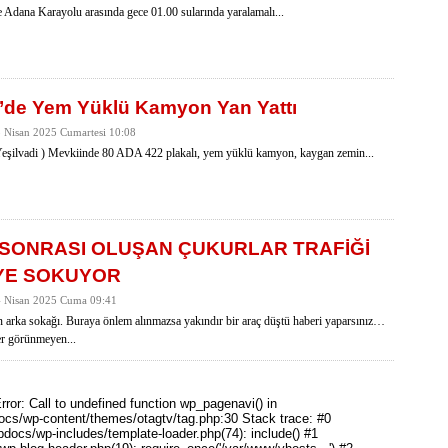
 Adana Karayolu arasında gece 01.00 sularında yaralamalı...
’de Yem Yüklü Kamyon Yan Yattı
5 Nisan 2025 Cumartesi 10:08
 Yeşilvadi ) Mevkiinde 80 ADA 422 plakalı, yem yüklü kamyon, kaygan zemin...
SONRASI OLUŞAN ÇUKURLAR TRAFİĞİ
YE SOKUYOR
04 Nisan 2025 Cuma 09:41
 arka sokağı. Buraya önlem alınmazsa yakındır bir araç düştü haberi yaparsınız…
er görünmeyen...
rror: Call to undefined function wp_pagenavi() in
ocs/wp-content/themes/otagtv/tag.php:30 Stack trace: #0
pdocs/wp-includes/template-loader.php(74): include() #1