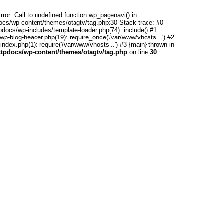
rror: Call to undefined function wp_pagenavi() in
ocs/wp-content/themes/otagtv/tag.php:30 Stack trace: #0
pdocs/wp-includes/template-loader.php(74): include() #1
wp-blog-header.php(19): require_once('/var/www/vhosts...') #2
ndex.php(1): require('/var/www/vhosts...') #3 {main} thrown in
httpdocs/wp-content/themes/otagtv/tag.php
on line
30