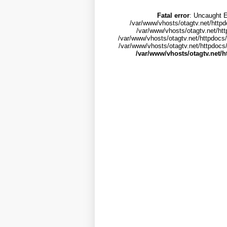
Fatal error
: Uncaught E
/var/www/vhosts/otagtv.net/httpd
/var/www/vhosts/otagtv.net/htt
/var/www/vhosts/otagtv.net/httpdocs/
/var/www/vhosts/otagtv.net/httpdocs/i
/var/www/vhosts/otagtv.net/