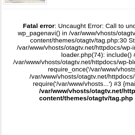
Fatal error
: Uncaught Error: Call to un
wp_pagenavi() in /var/www/vhosts/otagtv
content/themes/otagtv/tag.php:30 St
/var/www/vhosts/otagtv.net/httpdocs/wp-i
loader.php(74): include()
/var/www/vhosts/otagtv.net/httpdocs/wp-b
require_once('/var/www/vhosts.
/var/www/vhosts/otagtv.net/httpdocs/
require('/var/www/vhosts...') #3 {ma
/var/www/vhosts/otagtv.net/htt
content/themes/otagtv/tag.php