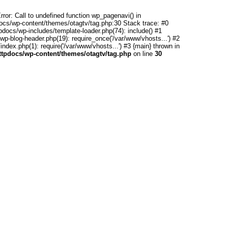
rror: Call to undefined function wp_pagenavi() in
ocs/wp-content/themes/otagtv/tag.php:30 Stack trace: #0
pdocs/wp-includes/template-loader.php(74): include() #1
wp-blog-header.php(19): require_once('/var/www/vhosts...') #2
ndex.php(1): require('/var/www/vhosts...') #3 {main} thrown in
httpdocs/wp-content/themes/otagtv/tag.php
on line
30