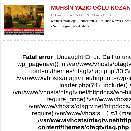
MUHSİN YAZICIOĞLU KOZAN
Eklenme Tarihi : 26 Mart 2021 Cuma 06:13
Muhsin Yazıcıoğlu, şehadetinin 12. Yılında Kozan Hoca
i Şerif programıyla dualarla...
Fatal error
: Uncaught Error: Call to un
wp_pagenavi() in /var/www/vhosts/otagtv
content/themes/otagtv/tag.php:30 St
/var/www/vhosts/otagtv.net/httpdocs/wp-i
loader.php(74): include()
/var/www/vhosts/otagtv.net/httpdocs/wp-b
require_once('/var/www/vhosts.
/var/www/vhosts/otagtv.net/httpdocs/
require('/var/www/vhosts...') #3 {ma
/var/www/vhosts/otagtv.net/htt
content/themes/otagtv/tag.php