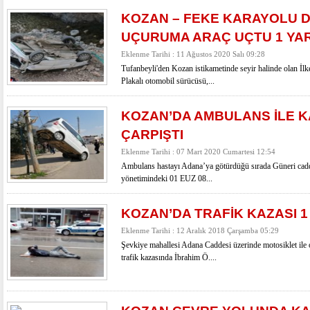
KOZAN – FEKE KARAYOLU 
UÇURUMA ARAÇ UÇTU 1 YA
Eklenme Tarihi : 11 Ağustos 2020 Salı 09:28
Tufanbeyli'den Kozan istikametinde seyir halinde olan İ
Plakalı otomobil sürücüsü,...
KOZAN’DA AMBULANS İLE 
ÇARPIŞTI
Eklenme Tarihi : 07 Mart 2020 Cumartesi 12:54
Ambulans hastayı Adana’ya götürdüğü sırada Güneri cadd
yönetimindeki 01 EUZ 08...
KOZAN’DA TRAFİK KAZASI 1
Eklenme Tarihi : 12 Aralık 2018 Çarşamba 05:29
Şevkiye mahallesi Adana Caddesi üzerinde motosiklet ile
trafik kazasında İbrahim Ö....