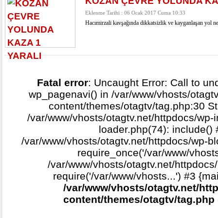
KOZAN ÇEVRE YOLUNDA KAZ
Eklenme Tarihi : 06 Ocak 2017 Cuma 10:33
Hacımirzali kavşağında dikkatsizlik ve kayganlaşan yol ne
Fatal error
: Uncaught Error: Call to un
wp_pagenavi() in /var/www/vhosts/otagtv
content/themes/otagtv/tag.php:30 St
/var/www/vhosts/otagtv.net/httpdocs/wp-i
loader.php(74): include()
/var/www/vhosts/otagtv.net/httpdocs/wp-b
require_once('/var/www/vhosts.
/var/www/vhosts/otagtv.net/httpdocs/
require('/var/www/vhosts...') #3 {ma
/var/www/vhosts/otagtv.net/htt
content/themes/otagtv/tag.php