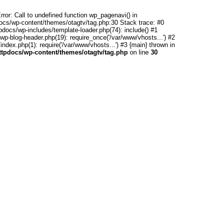
rror: Call to undefined function wp_pagenavi() in
ocs/wp-content/themes/otagtv/tag.php:30 Stack trace: #0
pdocs/wp-includes/template-loader.php(74): include() #1
wp-blog-header.php(19): require_once('/var/www/vhosts...') #2
ndex.php(1): require('/var/www/vhosts...') #3 {main} thrown in
httpdocs/wp-content/themes/otagtv/tag.php
on line
30