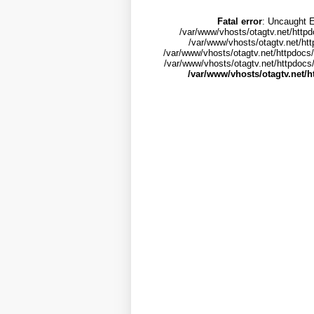
Fatal error
: Uncaught E
/var/www/vhosts/otagtv.net/httpd
/var/www/vhosts/otagtv.net/htt
/var/www/vhosts/otagtv.net/httpdocs/
/var/www/vhosts/otagtv.net/httpdocs/i
/var/www/vhosts/otagtv.net/