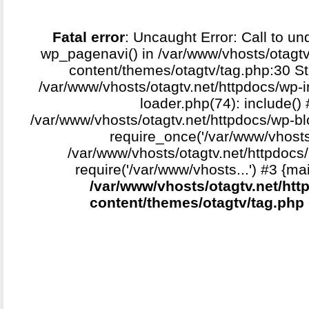
Fatal error
: Uncaught Error: Call to un
wp_pagenavi() in /var/www/vhosts/otagtv
content/themes/otagtv/tag.php:30 St
/var/www/vhosts/otagtv.net/httpdocs/wp-i
loader.php(74): include()
/var/www/vhosts/otagtv.net/httpdocs/wp-b
require_once('/var/www/vhosts.
/var/www/vhosts/otagtv.net/httpdocs/
require('/var/www/vhosts...') #3 {ma
/var/www/vhosts/otagtv.net/htt
content/themes/otagtv/tag.php