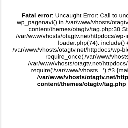
Fatal error
: Uncaught Error: Call to un
wp_pagenavi() in /var/www/vhosts/otagtv
content/themes/otagtv/tag.php:30 St
/var/www/vhosts/otagtv.net/httpdocs/wp-i
loader.php(74): include()
/var/www/vhosts/otagtv.net/httpdocs/wp-b
require_once('/var/www/vhosts.
/var/www/vhosts/otagtv.net/httpdocs/
require('/var/www/vhosts...') #3 {ma
/var/www/vhosts/otagtv.net/htt
content/themes/otagtv/tag.php