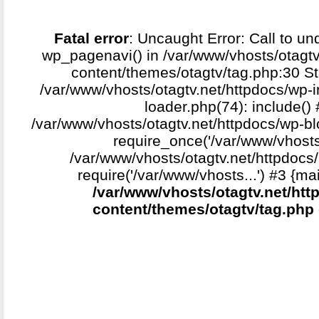
Fatal error
: Uncaught Error: Call to un
wp_pagenavi() in /var/www/vhosts/otagtv
content/themes/otagtv/tag.php:30 St
/var/www/vhosts/otagtv.net/httpdocs/wp-i
loader.php(74): include()
/var/www/vhosts/otagtv.net/httpdocs/wp-b
require_once('/var/www/vhosts.
/var/www/vhosts/otagtv.net/httpdocs/
require('/var/www/vhosts...') #3 {ma
/var/www/vhosts/otagtv.net/htt
content/themes/otagtv/tag.php