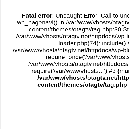
Fatal error
: Uncaught Error: Call to un
wp_pagenavi() in /var/www/vhosts/otagtv
content/themes/otagtv/tag.php:30 St
/var/www/vhosts/otagtv.net/httpdocs/wp-i
loader.php(74): include()
/var/www/vhosts/otagtv.net/httpdocs/wp-b
require_once('/var/www/vhosts.
/var/www/vhosts/otagtv.net/httpdocs/
require('/var/www/vhosts...') #3 {ma
/var/www/vhosts/otagtv.net/htt
content/themes/otagtv/tag.php