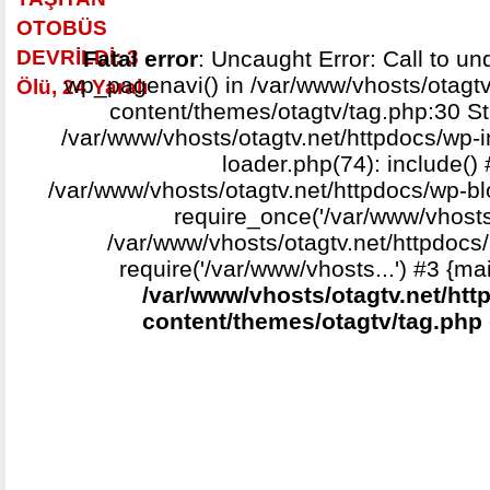
Fatal error
: Uncaught Error: Call to un
wp_pagenavi() in /var/www/vhosts/otagtv
content/themes/otagtv/tag.php:30 St
/var/www/vhosts/otagtv.net/httpdocs/wp-i
loader.php(74): include()
/var/www/vhosts/otagtv.net/httpdocs/wp-b
require_once('/var/www/vhosts.
/var/www/vhosts/otagtv.net/httpdocs/
require('/var/www/vhosts...') #3 {ma
/var/www/vhosts/otagtv.net/htt
content/themes/otagtv/tag.php