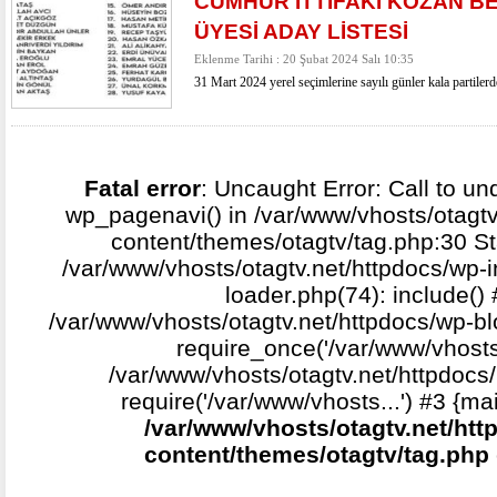
CUMHUR İTTİFAKI KOZAN B
ÜYESİ ADAY LİSTESİ
Eklenme Tarihi : 20 Şubat 2024 Salı 10:35
31 Mart 2024 yerel seçimlerine sayılı günler kala partilerd
Fatal error
: Uncaught Error: Call to un
wp_pagenavi() in /var/www/vhosts/otagtv
content/themes/otagtv/tag.php:30 St
/var/www/vhosts/otagtv.net/httpdocs/wp-i
loader.php(74): include()
/var/www/vhosts/otagtv.net/httpdocs/wp-b
require_once('/var/www/vhosts.
/var/www/vhosts/otagtv.net/httpdocs/
require('/var/www/vhosts...') #3 {ma
/var/www/vhosts/otagtv.net/htt
content/themes/otagtv/tag.php