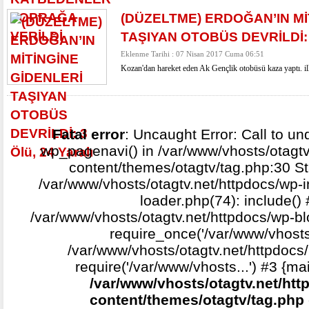
(DÜZELTME) ERDOĞAN’IN Mİ
TAŞIYAN OTOBÜS DEVRİLDİ: 3 
Eklenme Tarihi : 07 Nisan 2017 Cuma 06:51
Kozan'dan hareket eden Ak Gençlik otobüsü kaza yaptı. ilk 
Fatal error
: Uncaught Error: Call to un
wp_pagenavi() in /var/www/vhosts/otagtv
content/themes/otagtv/tag.php:30 St
/var/www/vhosts/otagtv.net/httpdocs/wp-i
loader.php(74): include()
/var/www/vhosts/otagtv.net/httpdocs/wp-b
require_once('/var/www/vhosts.
/var/www/vhosts/otagtv.net/httpdocs/
require('/var/www/vhosts...') #3 {ma
/var/www/vhosts/otagtv.net/htt
content/themes/otagtv/tag.php