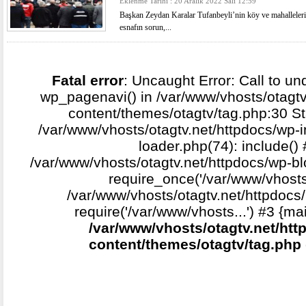
Eklenme Tarihi : 20 Aralık 2022 Salı 12:59
Başkan Zeydan Karalar Tufanbeyli’nin köy ve mahallelerind
esnafın sorun,...
Fatal error
: Uncaught Error: Call to un
wp_pagenavi() in /var/www/vhosts/otagtv
content/themes/otagtv/tag.php:30 St
/var/www/vhosts/otagtv.net/httpdocs/wp-i
loader.php(74): include()
/var/www/vhosts/otagtv.net/httpdocs/wp-b
require_once('/var/www/vhosts.
/var/www/vhosts/otagtv.net/httpdocs/
require('/var/www/vhosts...') #3 {ma
/var/www/vhosts/otagtv.net/htt
content/themes/otagtv/tag.php