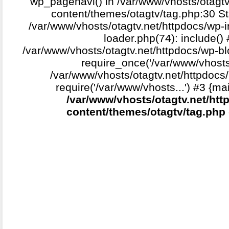
wp_pagenavi() in /var/www/vhosts/otagtv
content/themes/otagtv/tag.php:30 St
/var/www/vhosts/otagtv.net/httpdocs/wp-i
loader.php(74): include()
/var/www/vhosts/otagtv.net/httpdocs/wp-b
require_once('/var/www/vhosts.
/var/www/vhosts/otagtv.net/httpdocs/
require('/var/www/vhosts...') #3 {ma
/var/www/vhosts/otagtv.net/htt
content/themes/otagtv/tag.php