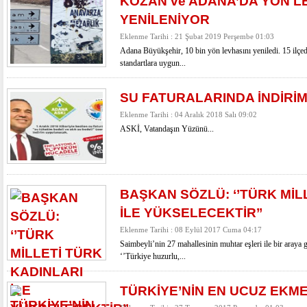
KOZAN ve ADANA’DA YÖN L
YENİLENİYOR
Eklenme Tarihi : 21 Şubat 2019 Perşembe 01:03
Adana Büyükşehir, 10 bin yön levhasını yeniledi. 15 ilçe
standartlara uygun...
SU FATURALARINDA İNDİRİ
Eklenme Tarihi : 04 Aralık 2018 Salı 09:02
ASKİ, Vatandaşın Yüzünü...
BAŞKAN SÖZLÜ: ‘’TÜRK MİL
İLE YÜKSELECEKTİR’’
Eklenme Tarihi : 08 Eylül 2017 Cuma 04:17
Saimbeyli’nin 27 mahallesinin muhtar eşleri ile bir araya
‘’Türkiye huzurlu,...
TÜRKİYE’NİN EN UCUZ EKME