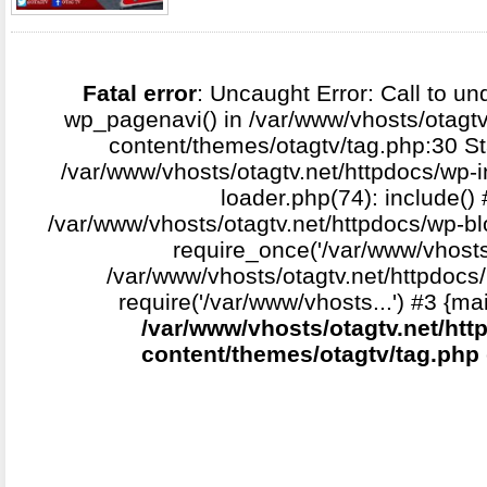
Fatal error
: Uncaught Error: Call to un
wp_pagenavi() in /var/www/vhosts/otagtv
content/themes/otagtv/tag.php:30 St
/var/www/vhosts/otagtv.net/httpdocs/wp-i
loader.php(74): include()
/var/www/vhosts/otagtv.net/httpdocs/wp-b
require_once('/var/www/vhosts.
/var/www/vhosts/otagtv.net/httpdocs/
require('/var/www/vhosts...') #3 {ma
/var/www/vhosts/otagtv.net/htt
content/themes/otagtv/tag.php