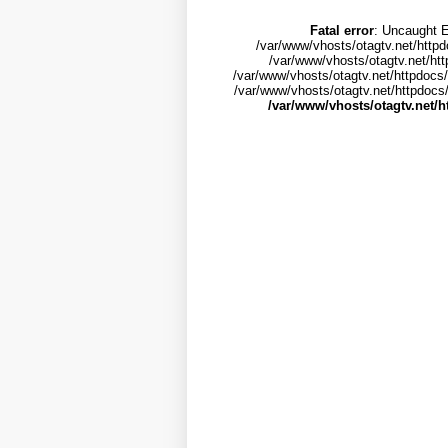
Fatal error
: Uncaught E
/var/www/vhosts/otagtv.net/httpd
/var/www/vhosts/otagtv.net/htt
/var/www/vhosts/otagtv.net/httpdocs/
/var/www/vhosts/otagtv.net/httpdocs/i
/var/www/vhosts/otagtv.net/