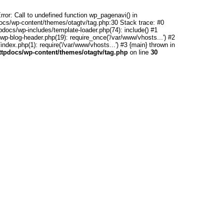
rror: Call to undefined function wp_pagenavi() in
ocs/wp-content/themes/otagtv/tag.php:30 Stack trace: #0
pdocs/wp-includes/template-loader.php(74): include() #1
wp-blog-header.php(19): require_once('/var/www/vhosts...') #2
ndex.php(1): require('/var/www/vhosts...') #3 {main} thrown in
httpdocs/wp-content/themes/otagtv/tag.php
on line
30