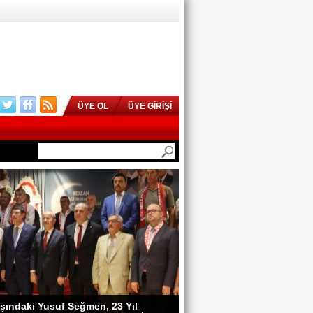
ÜYE OL
ÜYE GİRİŞİ
 Köşeli, MHP Kozan İlçe Kongresi’ne