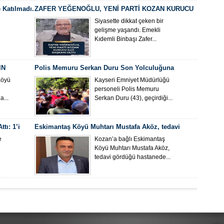
 Katılmadı.
ZAFER YEĞENOĞLU, YENİ PARTİ KOZAN KURUCU
İLÇE BAŞKANI OLDU
Siyasette dikkat çeken bir
gelişme yaşandı. Emekli
Kıdemli Binbaşı Zafer...
IN
Polis Memuru Serkan Duru Son Yolculuğuna
Uğurlandı
Köyü
Kayseri Emniyet Müdürlüğü
personeli Polis Memuru
...
Serkan Duru (43), geçirdiği...
tı: 1’i
Eskimantaş Köyü Muhtarı Mustafa Aköz, tedavi
gördüğü hastanede hayatını kaybetti.
e
Kozan’a bağlı Eskimantaş
Köyü Muhtarı Mustafa Aköz,
tedavi gördüğü hastanede...