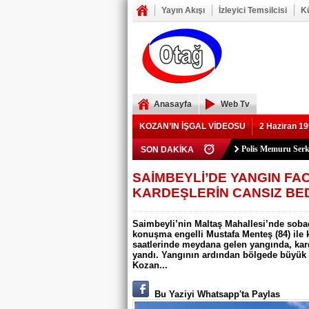
Yayın Akışı
İzleyici Temsilcisi
K
Anasayfa
Web Tv
KOZAN’IN İŞGAL VİDEOSU
2 Haziran 19
Polis Memuru Ser
SON DAKİKA
YIKILAN İMAM 
73 yaşındaki Yusu
Şerif Köşeli, MHP 
ZAFER YEĞENOĞ
YASSIÇALI-KA
Kozan Gedikli Köyü
Eskimantaş Köyü M
FEKE’DE ELEKT
KOZAN’DA TRAF
BÖBREKLERİ İK
DAMDAN DÜŞEN
Feke’de Yeni Parti
Kozan’daki Orman 
Mansurlu Yol Kavşa
SAİMBEYLİ’DE YANGIN FAC
KARDEŞLERİN CANSIZ BE
ELEKTRİK YOK
Saimbeyli’nin Maltaş Mahallesi’nde sobad
konuşma engelli Mustafa Menteş (84) ile k
saatlerinde meydana gelen yangında, karde
yandı. Yangının ardından bölgede büyük b
Kozan...
Bu Yaziyi Whatsapp'ta Paylas