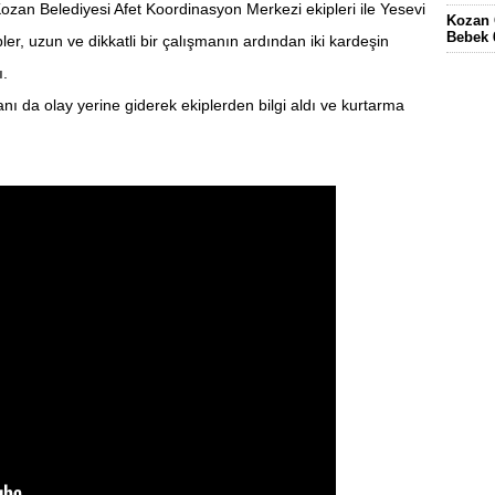
Kozan Belediyesi Afet Koordinasyon Merkezi ekipleri ile Yesevi
Kozan 
Bebek 
ler, uzun ve dikkatli bir çalışmanın ardından iki kardeşin
Eskima
ı.
gördüğ
 da olay yerine giderek ekiplerden bilgi aldı ve kurtarma
FEKE’
KÖYÜN
ELEKT
KOZAN