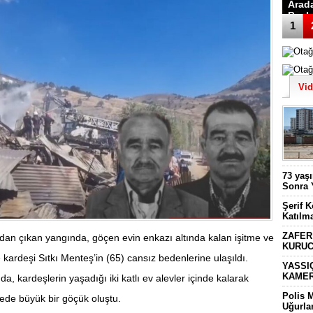
Katıl
1
Vi
73 yaş
Sonra 
Şerif 
Katılm
ZAFER
dan çıkan yangında, göçen evin enkazı altında kalan işitme ve
KURUC
kardeşi Sıtkı Menteş’in (65) cansız bedenlerine ulaşıldı.
YASSI
KAMER
 kardeşlerin yaşadığı iki katlı ev alevler içinde kalarak
Polis 
de büyük bir göçük oluştu.
Uğurla