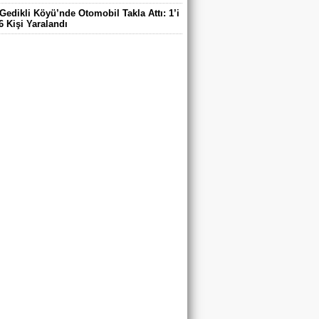
Gedikli Köyü’nde Otomobil Takla Attı: 1’i
6 Kişi Yaralandı
ntaş Köyü Muhtarı Mustafa Aköz, tedavi
ü hastanede hayatını kaybetti.
DE ELEKTRİK TEPKİSİ: ÇONDU
DE 5 YILDIR KARANLIKTA YAŞIYORUZ.
RİK YOK
’DA TRAFİK KAZASI 7 KİŞİ YARALANDI