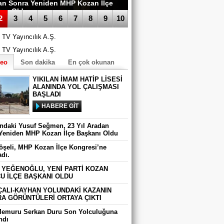
madı.
2
3
4
5
6
7
8
9
10
deo
Son dakika
En çok okunan
YIKILAN İMAM HATİP LİSESİ
ALANINDA YOL ÇALIŞMASI
BAŞLADI
HABERE GİT
ındaki Yusuf Seğmen, 23 Yıl Aradan
Yeniden MHP Kozan İlçe Başkanı Oldu
Köşeli, MHP Kozan İlçe Kongresi’ne
adı.
 YEĞENOĞLU, YENİ PARTİ KOZAN
U İLÇE BAŞKANI OLDU
ÇALI-KAYHAN YOLUNDAKİ KAZANIN
A GÖRÜNTÜLERİ ORTAYA ÇIKTI
Memuru Serkan Duru Son Yolculuğuna
ndı