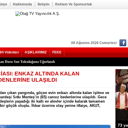
ünye
Hakkımızda
İletişim
Reklam Ve Sponsorluk
08 Ağustos 2026 Cumartesi
94 Videoları
AŞIKLARIMIZ
FEKE
kan Duru Son Yolculuğuna Uğurlandı
HATİP LİSESİ ALANINDA YOL ÇALIŞMASI BAŞLADI
f Seğmen, 23 Yıl Aradan Sonra Yeniden MHP Kozan İlçe Başkanı Oldu
Kozan İlçe Kongresi’ne Katılmadı.
LU, YENİ PARTİ KOZAN KURUCU İLÇE BAŞKANI OLDU
YHAN YOLUNDAKİ KAZANIN KAMERA GÖRÜNTÜLERİ ORTAYA ÇIKTI
’nde Otomobil Takla Attı: 1’i Bebek 6 Kişi Yaralandı
uhtarı Mustafa Aköz, tedavi gördüğü hastanede hayatını kaybetti.
RİK TEPKİSİ: ÇONDU KÖYÜNDE 5 YILDIR KARANLIKTA YAŞIYORUZ.
İK KAZASI 7 KİŞİ YARALANDI
İ HASTAYA UMUT OLDU
 OĞUZHAN BÜYÜMEZ, 4 GÜNLÜK YAŞAM SAVAŞINI KAYBETTİ
 İlçe Başkanlığı İçin Öncü Tok İsmi Gündemde
Yangını Büyük Oranda Kontrol Altına Alındı
ğı’nda İki Otomobil Çarpıştı: 2 Yaralı
İASI: ENKAZ ALTINDA KALAN
DENLERİNE ULAŞILDI
an çıkan yangında, göçen evin enkazı altında kalan işitme ve
ardeşi Sıtkı Menteş’in (65) cansız bedenlerine ulaşıldı. Gece
şlerin yaşadığı iki katlı ev alevler içinde kalarak tamamen
ir göçük oluştu. İhbar üzerine olay yerine itfaiye, AKUT,
Şerif