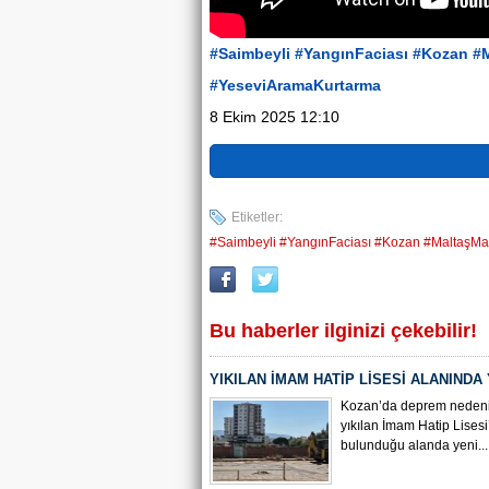
#Saimbeyli
#YangınFaciası
#Kozan
#M
#YeseviAramaKurtarma
8 Ekim 2025 12:10
Etiketler:
#Saimbeyli #YangınFaciası #Kozan #MaltaşM
Bu haberler ilginizi çekebilir!
YIKILAN İMAM HATİP LİSESİ ALANINDA
ÇALIŞMASI BAŞLADI
Kozan’da deprem nedeni
yıkılan İmam Hatip Lisesi
bulunduğu alanda yeni...