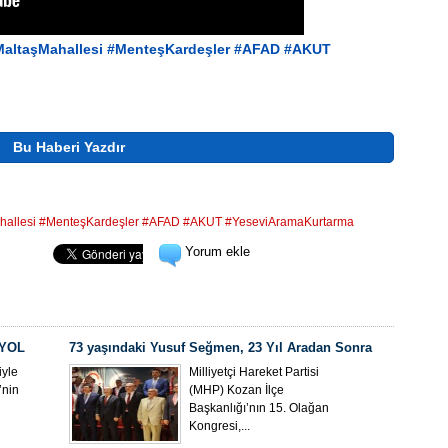
altaşMahallesi
#MenteşKardeşler
#AFAD
#AKUT
Bu Haberi Yazdır
ahallesi #MenteşKardeşler #AFAD #AKUT #YeseviAramaKurtarma
Yorum ekle
 YOL
73 yaşındaki Yusuf Seğmen, 23 Yıl Aradan Sonra
Yeniden MHP Kozan İlçe Başkanı Oldu
yle
Milliyetçi Hareket Partisi
’nin
(MHP) Kozan İlçe
Başkanlığı’nın 15. Olağan
Kongresi,...