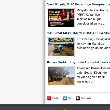
Şerif Köşeli, MHP Kozan İlçe Kongresi’ne
Milliyetçi Hareket Partisi
(MHP) Kozan İlçe
Teşkilatı’nın bugün
gerçekleştirilen ilçe...
YASSIÇALI-KAYHAN YOLUNDAKİ KAZAN
KAMERA GÖRÜNTÜLERİ ORTAYA ÇIKTI
Kozan’a bağlı Yassıçalı 
ile Kayhan Mahallesi
arasındaki yolda meydana
Kozan Gedikli Köyü’nde Otomobil Takla At
Bebek 6 Kişi Yaralandı
Adana’nın Kozan ilçesin
bağlı Gedikli Köyü’nde
meydana gelen trafik
kazasında...