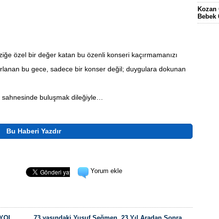
Kozan 
Bebek 
Eskima
gördüğ
FEKE’
ziğe özel bir değer katan bu özenli konseri kaçırmamanızı
KÖYÜN
ELEKT
azırlanan bu gece, sadece bir konser değil; duygulara dokunan
KOZAN
 sahnesinde buluşmak dileğiyle…
Bu Haberi Yazdır
Yorum ekle
 YOL
73 yaşındaki Yusuf Seğmen, 23 Yıl Aradan Sonra