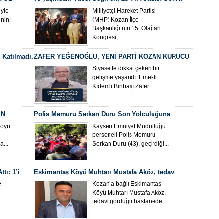
Yeniden MHP Kozan İlçe Başkanı Oldu
yle
Milliyetçi Hareket Partisi
’nin
(MHP) Kozan İlçe
Başkanlığı’nın 15. Olağan
Kongresi,...
 Katılmadı.
ZAFER YEĞENOĞLU, YENİ PARTİ KOZAN KURUCU
İLÇE BAŞKANI OLDU
Siyasette dikkat çeken bir
gelişme yaşandı. Emekli
Kıdemli Binbaşı Zafer...
IN
Polis Memuru Serkan Duru Son Yolculuğuna
Uğurlandı
Köyü
Kayseri Emniyet Müdürlüğü
personeli Polis Memuru
...
Serkan Duru (43), geçirdiği...
tı: 1’i
Eskimantaş Köyü Muhtarı Mustafa Aköz, tedavi
gördüğü hastanede hayatını kaybetti.
e
Kozan’a bağlı Eskimantaş
Köyü Muhtarı Mustafa Aköz,
tedavi gördüğü hastanede...