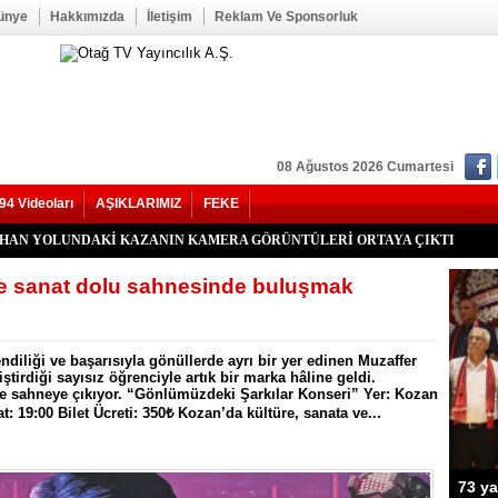
ünye
Hakkımızda
İletişim
Reklam Ve Sponsorluk
08 Ağustos 2026 Cumartesi
94 Videoları
AŞIKLARIMIZ
FEKE
kan Duru Son Yolculuğuna Uğurlandı
HATİP LİSESİ ALANINDA YOL ÇALIŞMASI BAŞLADI
f Seğmen, 23 Yıl Aradan Sonra Yeniden MHP Kozan İlçe Başkanı Oldu
Kozan İlçe Kongresi’ne Katılmadı.
LU, YENİ PARTİ KOZAN KURUCU İLÇE BAŞKANI OLDU
YHAN YOLUNDAKİ KAZANIN KAMERA GÖRÜNTÜLERİ ORTAYA ÇIKTI
’nde Otomobil Takla Attı: 1’i Bebek 6 Kişi Yaralandı
uhtarı Mustafa Aköz, tedavi gördüğü hastanede hayatını kaybetti.
RİK TEPKİSİ: ÇONDU KÖYÜNDE 5 YILDIR KARANLIKTA YAŞIYORUZ.
İK KAZASI 7 KİŞİ YARALANDI
İ HASTAYA UMUT OLDU
 OĞUZHAN BÜYÜMEZ, 4 GÜNLÜK YAŞAM SAVAŞINI KAYBETTİ
 İlçe Başkanlığı İçin Öncü Tok İsmi Gündemde
Yangını Büyük Oranda Kontrol Altına Alındı
ğı’nda İki Otomobil Çarpıştı: 2 Yaralı
e sanat dolu sahnesinde buluşmak
endiliği ve başarısıyla gönüllerde ayrı bir yer edinen Muzaffer
tiştirdiği sayısız öğrenciyle artık bir marka hâline geldi.
ile sahneye çıkıyor. “Gönlümüzdeki Şarkılar Konseri” Yer: Kozan
t: 19:00 Bilet Ücreti: 350₺ Kozan’da kültüre, sanata ve...
73 ya