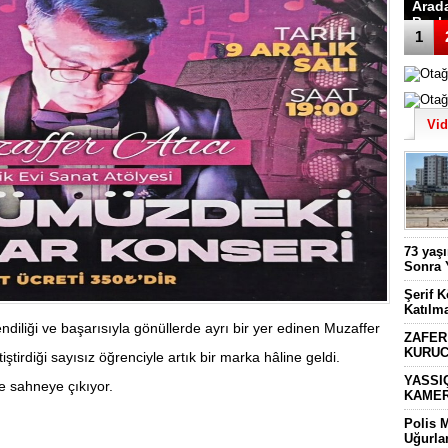
Arad
Başk
1
Vi
73 yaş
Sonra 
Şerif 
Katılm
endiliği ve başarısıyla gönüllerde ayrı bir yer edinen Muzaffer
ZAFER
KURUC
tiştirdiği sayısız öğrenciyle artık bir marka hâline geldi.
YASSI
le sahneye çıkıyor.
KAMER
Polis 
Uğurla