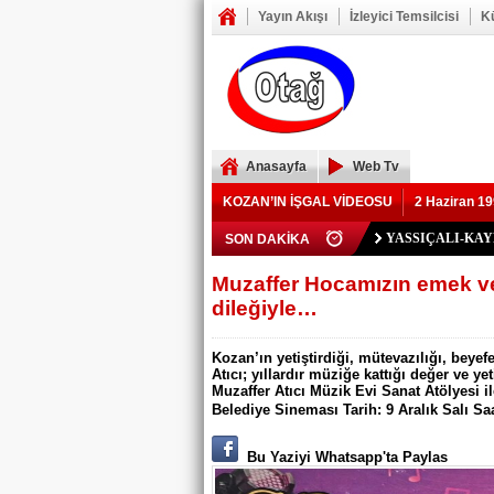
Yayın Akışı
İzleyici Temsilcisi
K
Anasayfa
Web Tv
KOZAN’IN İŞGAL VİDEOSU
2 Haziran 19
Polis Memuru Ser
SON DAKİKA
YIKILAN İMAM 
73 yaşındaki Yusu
Şerif Köşeli, MHP 
ZAFER YEĞENOĞ
YASSIÇALI-KA
Kozan Gedikli Köyü
Eskimantaş Köyü M
FEKE’DE ELEKT
KOZAN’DA TRAF
BÖBREKLERİ İK
DAMDAN DÜŞEN
Feke’de Yeni Parti
Kozan’daki Orman 
Mansurlu Yol Kavşa
Muzaffer Hocamızın emek v
dileğiyle…
ELEKTRİK YOK
Kozan’ın yetiştirdiği, mütevazılığı, beyef
Atıcı; yıllardır müziğe kattığı değer ve ye
Muzaffer Atıcı Müzik Evi Sanat Atölyesi 
Belediye Sineması Tarih: 9 Aralık Salı Saa
Bu Yaziyi Whatsapp'ta Paylas