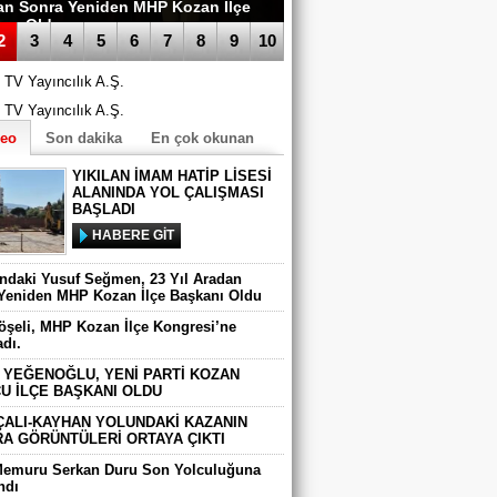
an Sonra Yeniden MHP Kozan İlçe
anı Oldu
2
3
4
5
6
7
8
9
10
deo
Son dakika
En çok okunan
YIKILAN İMAM HATİP LİSESİ
ALANINDA YOL ÇALIŞMASI
BAŞLADI
HABERE GİT
ındaki Yusuf Seğmen, 23 Yıl Aradan
Yeniden MHP Kozan İlçe Başkanı Oldu
Köşeli, MHP Kozan İlçe Kongresi’ne
adı.
 YEĞENOĞLU, YENİ PARTİ KOZAN
U İLÇE BAŞKANI OLDU
ÇALI-KAYHAN YOLUNDAKİ KAZANIN
A GÖRÜNTÜLERİ ORTAYA ÇIKTI
Memuru Serkan Duru Son Yolculuğuna
ndı