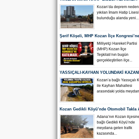
ÇALIŞMASI BAŞLADI
Kozan’da deprem nedeni
yıkılan İmam Hatip Lisesi
bulunduğu alanda yeni...
Şerif Köşeli, MHP Kozan İlçe Kongresi’ne
Milliyetçi Hareket Partisi
(MHP) Kozan İlçe
Teşkilatı’nın bugün
gerçekleştirilen ilçe...
YASSIÇALI-KAYHAN YOLUNDAKİ KAZAN
KAMERA GÖRÜNTÜLERİ ORTAYA ÇIKTI
Kozan’a bağlı Yassıçalı 
ile Kayhan Mahallesi
arasındaki yolda meydana
Kozan Gedikli Köyü’nde Otomobil Takla At
Bebek 6 Kişi Yaralandı
Adana’nın Kozan ilçesin
bağlı Gedikli Köyü’nde
meydana gelen trafik
kazasında...