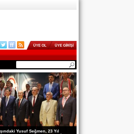
ÜYE OL
ÜYE GİRİŞİ
şındaki Yusuf Seğmen, 23 Yıl