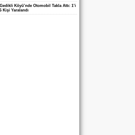
Gedikli Köyü’nde Otomobil Takla Attı: 1’i
6 Kişi Yaralandı
ntaş Köyü Muhtarı Mustafa Aköz, tedavi
ü hastanede hayatını kaybetti.
DE ELEKTRİK TEPKİSİ: ÇONDU
DE 5 YILDIR KARANLIKTA YAŞIYORUZ.
RİK YOK
’DA TRAFİK KAZASI 7 KİŞİ YARALANDI