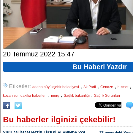
20 Temmuz 2022 15:47
Bu Haberi Yazdır
Etiketler:
,
,
,
,
adana büyükşehir belediyesi
Ak Parti
Cenaze
hizmet
,
,
,
kozan son dakika haberleri
morg
Sağlık bakanlığı
Sağlık Sorunları
Bu haberler ilginizi çekebilir!
YIKILAN İMAM HATİP LİSESİ ALANINDA YOL
73 yaşındaki Yusu