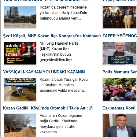
ÇALIŞMASI BAŞLADI
Yeniden MHP Koza
Kozan’da deprem nedeniyle
yıkılan İmam Hatip Lisesi’nin
bulunduğu alanda yeni...
Şerif Köşeli, MHP Kozan İlçe Kongresi’ne Katılmadı.
ZAFER YEĞENOĞL
İLÇE BAŞKANI O
Milliyetçi Hareket Partisi
(MHP) Kozan İlçe
Teşkilatı’nın bugün
gerçekleştirilen ilçe...
YASSIÇALI-KAYHAN YOLUNDAKİ KAZANIN
Polis Memuru Ser
KAMERA GÖRÜNTÜLERİ ORTAYA ÇIKTI
Uğurlandı
Kozan’a bağlı Yassıçalı Köyü
ile Kayhan Mahallesi
arasındaki yolda meydana...
Kozan Gedikli Köyü’nde Otomobil Takla Attı: 1’i
Eskimantaş Köyü M
Bebek 6 Kişi Yaralandı
gördüğü hastanede
Adana’nın Kozan ilçesine
bağlı Gedikli Köyü’nde
meydana gelen trafik
kazasında...