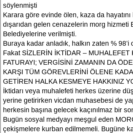
söylenmişti
Karara göre evinde ölen, kaza da hayatını
dışarıdan gelen cenazelerin morg hizmeti
Belediyelerine verilmişti.
Buraya kadar anladık, halkın zaten % 98’i
Fakat SİZLERİN İKTİDAR – MUHALEFET
FATURAYI; VERGİSİNİ ZAMANIN DA ÖD
KARŞI TÜM GÖREVLERİNİ ÖLENE KADA
GETİREN HALKA KESMEYE HAKKINIZ YO
İktidarı veya muhalefeti herkes üzerine düş
yerine getirirken vicdan muhasebesi de y
herkesin başına gelecek kaçınılmaz bir so
Bugün sosyal medyayı meşgul eden MORG 
çekişmelere kurban edilmemeli. Bugüne ka