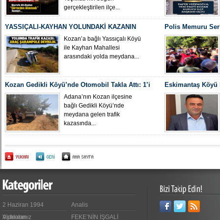
gerçekleştirilen ilçe...
YASSIÇALI-KAYHAN YOLUNDAKİ KAZANIN
Polis Memuru Ser
KAMERA GÖRÜNTÜLERİ ORTAYA ÇIKTI
Uğurlandı
Kozan’a bağlı Yassıçalı Köyü
ile Kayhan Mahallesi
arasındaki yolda meydana...
Kozan Gedikli Köyü’nde Otomobil Takla Attı: 1’i
Eskimantaş Köyü M
Bebek 6 Kişi Yaralandı
gördüğü hastanede
Adana’nın Kozan ilçesine
bağlı Gedikli Köyü’nde
meydana gelen trafik
kazasında...
2 Haziran 1994
Analis
Videoları
Aşıklarımız
FEKE’NİN İŞGALİ