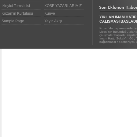
İzleyici Temsilcisi
KÖŞE YAZARLARIMIZ
Kozan’ın Kurtuluşu
Künye
YIKILAN İMAM HATİP
Sample Page
Yayın Akışı
ÇALIŞMASI BAŞLADI
Kozan’da deprem nedeniyl
Lisesi’nin bulunduğu alanda
çalışmalar başladı. Yapıl
İmam Hatip Sokak’ın Göç 
bağlanması hedefleniyor. E