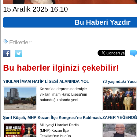
15 Aralık 2025 16:10
Bu Haberi Yazdır
Etiketler:
Bu haberler ilginizi çekebilir!
YIKILAN İMAM HATİP LİSESİ ALANINDA YOL
73 yaşındaki Yusu
ÇALIŞMASI BAŞLADI
Yeniden MHP Koza
Kozan’da deprem nedeniyle
yıkılan İmam Hatip Lisesi’nin
bulunduğu alanda yeni...
Şerif Köşeli, MHP Kozan İlçe Kongresi’ne Katılmadı.
ZAFER YEĞENOĞL
İLÇE BAŞKANI O
Milliyetçi Hareket Partisi
(MHP) Kozan İlçe
Teşkilatı’nın bugün