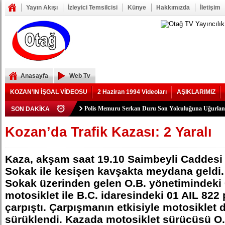
Yayın Akışı
İzleyici Temsilcisi
Künye
Hakkımızda
İletişim
Anasayfa
Web Tv
KOZAN’IN İŞGAL VİDEOSU
2 Haziran 1994 Videoları
AŞIKLARIMIZ
Polis Memuru Serkan Duru Son Yolculuğuna Uğurlan
SON DAKİKA
YIKILAN İMAM HATİP LİSESİ ALANINDA YOL 
73 yaşındaki Yusuf Seğmen, 23 Yıl Aradan Sonra Yen
Şerif Köşeli, MHP Kozan İlçe Kongresi’ne Katılmadı.
ZAFER YEĞENOĞLU, YENİ PARTİ KOZAN KUR
YASSIÇALI-KAYHAN YOLUNDAKİ KAZANIN K
Kozan Gedikli Köyü’nde Otomobil Takla Attı: 1’i Bebe
Eskimantaş Köyü Muhtarı Mustafa Aköz, tedavi gördü
FEKE’DE ELEKTRİK TEPKİSİ: ÇONDU KÖYÜND
KOZAN’DA TRAFİK KAZASI 7 KİŞİ YARALAND
BÖBREKLERİ İKİ HASTAYA UMUT OLDU
DAMDAN DÜŞEN OĞUZHAN BÜYÜMEZ, 4 GÜNL
Feke’de Yeni Parti İlçe Başkanlığı İçin Öncü Tok İs
Kozan’daki Orman Yangını Büyük Oranda Kontrol Alt
Mansurlu Yol Kavşağı’nda İki Otomobil Çarpıştı: 2 Ya
Kozan’da Trafik Kazası: 2 Yaralı
ELEKTRİK YOK
Kaza, akşam saat 19.10 Saimbeyli Caddesi 
Sokak ile kesişen kavşakta meydana geldi.
Sokak üzerinden gelen O.B. yönetimindeki 
motosiklet ile B.C. idaresindeki 01 AIL 822 
çarpıştı. Çarpışmanın etkisiyle motosiklet 
sürüklendi. Kazada motosiklet sürücüsü O.B