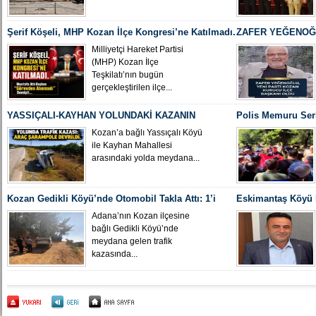
Şerif Köşeli, MHP Kozan İlçe Kongresi’ne Katılmadı.
ZAFER YEĞENOĞL
İLÇE BAŞKANI O
Milliyetçi Hareket Partisi
(MHP) Kozan İlçe
Teşkilatı’nın bugün
gerçekleştirilen ilçe...
YASSIÇALI-KAYHAN YOLUNDAKİ KAZANIN
Polis Memuru Ser
KAMERA GÖRÜNTÜLERİ ORTAYA ÇIKTI
Uğurlandı
Kozan’a bağlı Yassıçalı Köyü
ile Kayhan Mahallesi
arasındaki yolda meydana...
Kozan Gedikli Köyü’nde Otomobil Takla Attı: 1’i
Eskimantaş Köyü M
Bebek 6 Kişi Yaralandı
gördüğü hastanede
Adana’nın Kozan ilçesine
bağlı Gedikli Köyü’nde
meydana gelen trafik
kazasında...