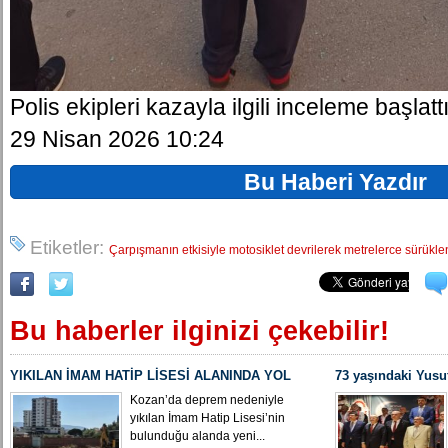
Polis ekipleri kazayla ilgili inceleme başlatt
29 Nisan 2026 10:24
Bu Haberi Yazdır
Etiketler:
Çarpışmanın etkisiyle motosiklet devrilerek metrelerce sürükle
Bu haberler ilginizi çekebilir!
YIKILAN İMAM HATİP LİSESİ ALANINDA YOL
73 yaşındaki Yusu
ÇALIŞMASI BAŞLADI
Yeniden MHP Koza
Kozan’da deprem nedeniyle
yıkılan İmam Hatip Lisesi’nin
bulunduğu alanda yeni...