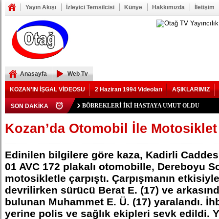
Yayın Akışı
İzleyici Temsilcisi
Künye
Hakkımızda
İletişim
Anasayfa
Web Tv
KOZAN’IN İŞGAL VİDEOSU
2 Haziran 1994 Videoları
AŞIKLARIMIZ
BÖBREKLERİ İKİ HASTAYA UMUT OLDU
SON DAKİKA
YIKILAN İMAM HATİP LİSESİ ALANINDA YOL 
73 yaşındaki Yusuf Seğmen, 23 Yıl Aradan Sonra Yen
Şerif Köşeli, MHP Kozan İlçe Kongresi’ne Katılmadı.
ZAFER YEĞENOĞLU, YENİ PARTİ KOZAN KUR
YASSIÇALI-KAYHAN YOLUNDAKİ KAZANIN K
Polis Memuru Serkan Duru Son Yolculuğuna Uğurlan
Kozan Gedikli Köyü’nde Otomobil Takla Attı: 1’i Bebe
Eskimantaş Köyü Muhtarı Mustafa Aköz, tedavi gördü
FEKE’DE ELEKTRİK TEPKİSİ: ÇONDU KÖYÜND
KOZAN’DA TRAFİK KAZASI 7 KİŞİ YARALAND
DAMDAN DÜŞEN OĞUZHAN BÜYÜMEZ, 4 GÜNL
Feke’de Yeni Parti İlçe Başkanlığı İçin Öncü Tok İs
Kozan’daki Orman Yangını Büyük Oranda Kontrol Alt
Mansurlu Yol Kavşağı’nda İki Otomobil Çarpıştı: 2 Ya
Kozan’da Otomobil İle Motosiklet 
ELEKTRİK YOK
Edinilen bilgilere göre kaza, Kadirli Cadde
01 AVC 172 plakalı otomobille, Dereboyu S
motosikletle çarpıştı. Çarpışmanın etkisiyl
devrilirken sürücü Berat E. (17) ve arkasın
bulunan Muhammet E. Ü. (17) yaralandı. İhb
yerine polis ve sağlık ekipleri sevk edildi. Y