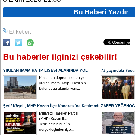
Bu Haberi Yazdır
Etiketler:
Bu haberler ilginizi çekebilir!
YIKILAN İMAM HATİP LİSESİ ALANINDA YOL
73 yaşındaki Yusu
ÇALIŞMASI BAŞLADI
Yeniden MHP Koza
Kozan’da deprem nedeniyle
yıkılan İmam Hatip Lisesi’nin
bulunduğu alanda yeni...
Şerif Köşeli, MHP Kozan İlçe Kongresi’ne Katılmadı.
ZAFER YEĞENOĞL
İLÇE BAŞKANI O
Milliyetçi Hareket Partisi
(MHP) Kozan İlçe
Teşkilatı’nın bugün
gerçekleştirilen ilçe...