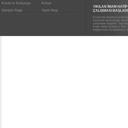
Kozan’ın Kurtuluşu
Künye
YIKILAN İMAM HATİP
Sample Page
Yayın Akışı
ÇALIŞMASI BAŞLADI
Kozan’da deprem nedeniyl
Lisesi’nin bulunduğu alanda
çalışmalar başladı. Yapıl
İmam Hatip Sokak’ın Göç 
bağlanması hedefleniyor. E