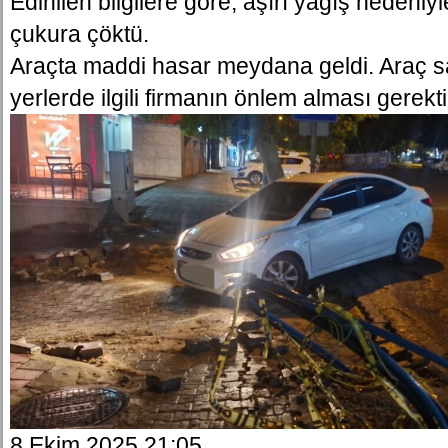
Edinilen bilgilere göre, aşırı yağış nedeniy
çukura çöktü.
Araçta maddi hasar meydana geldi. Araç sa
yerlerde ilgili firmanın önlem alması gerektiği
8 Ekim 2025 21:05