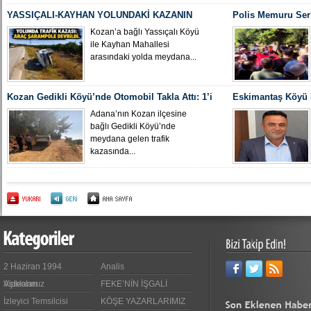
YASSIÇALI-KAYHAN YOLUNDAKİ KAZANIN
Polis Memuru Ser
KAMERA GÖRÜNTÜLERİ ORTAYA ÇIKTI
Uğurlandı
Kozan’a bağlı Yassıçalı Köyü
ile Kayhan Mahallesi
arasındaki yolda meydana...
Kozan Gedikli Köyü’nde Otomobil Takla Attı: 1’i
Eskimantaş Köyü M
Bebek 6 Kişi Yaralandı
gördüğü hastanede
Adana’nın Kozan ilçesine
bağlı Gedikli Köyü’nde
meydana gelen trafik
kazasında...
2 Haziran 1994
Analis
Videoları
Aşıklarımız
FEKE’NİN İŞGALİ
İzleyici Temsilcisi
KÖŞE YAZARLARIMIZ