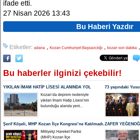
ifade etti.
27 Nisan 2026 13:43
Bu Haberi Yazdır
Etiketler:
,
,
adana
Kozan Cumhuriyet Başsavcılığı
kozan son dakika
Bu haberler ilginizi çekebilir!
YIKILAN İMAM HATİP LİSESİ ALANINDA YOL
73 yaşındaki Yusu
ÇALIŞMASI BAŞLADI
Yeniden MHP Koza
Kozan’da deprem nedeniyle
yıkılan İmam Hatip Lisesi’nin
bulunduğu alanda yeni...
Şerif Köşeli, MHP Kozan İlçe Kongresi’ne Katılmadı.
ZAFER YEĞENOĞL
İLÇE BAŞKANI O
Milliyetçi Hareket Partisi
(MHP) Kozan İlçe