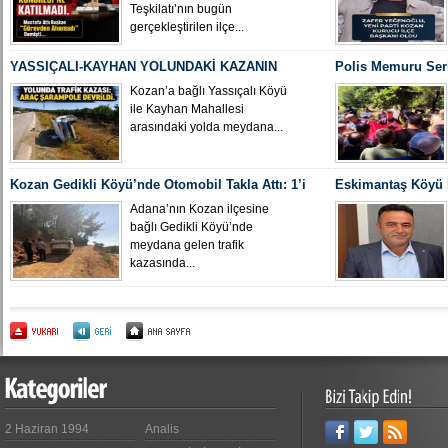
Teşkilatı’nın bugün
gerçekleştirilen ilçe...
YASSIÇALI-KAYHAN YOLUNDAKİ KAZANIN
Polis Memuru Ser
KAMERA GÖRÜNTÜLERİ ORTAYA ÇIKTI
Uğurlandı
Kozan’a bağlı Yassıçalı Köyü
ile Kayhan Mahallesi
arasındaki yolda meydana...
Kozan Gedikli Köyü’nde Otomobil Takla Attı: 1’i
Eskimantaş Köyü M
Bebek 6 Kişi Yaralandı
gördüğü hastanede
Adana’nın Kozan ilçesine
bağlı Gedikli Köyü’nde
meydana gelen trafik
kazasında...
2 Haziran 1994
Analis