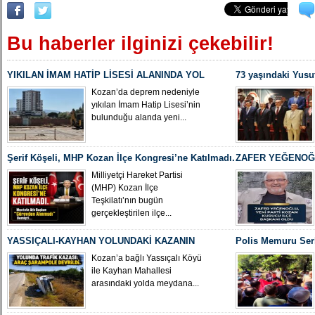
Bu haberler ilginizi çekebilir!
YIKILAN İMAM HATİP LİSESİ ALANINDA YOL
73 yaşındaki Yusu
ÇALIŞMASI BAŞLADI
Yeniden MHP Koza
Kozan’da deprem nedeniyle
yıkılan İmam Hatip Lisesi’nin
bulunduğu alanda yeni...
Şerif Köşeli, MHP Kozan İlçe Kongresi’ne Katılmadı.
ZAFER YEĞENOĞL
İLÇE BAŞKANI O
Milliyetçi Hareket Partisi
(MHP) Kozan İlçe
Teşkilatı’nın bugün
gerçekleştirilen ilçe...
YASSIÇALI-KAYHAN YOLUNDAKİ KAZANIN
Polis Memuru Ser
KAMERA GÖRÜNTÜLERİ ORTAYA ÇIKTI
Uğurlandı
Kozan’a bağlı Yassıçalı Köyü
ile Kayhan Mahallesi
arasındaki yolda meydana...