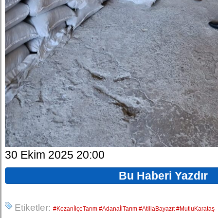
30 Ekim 2025 20:00
Bu Haberi Yazdır
Etiketler:
#KozanİlçeTarım #AdanaİlTarım #AtillaBayazıt #MutluKarataş