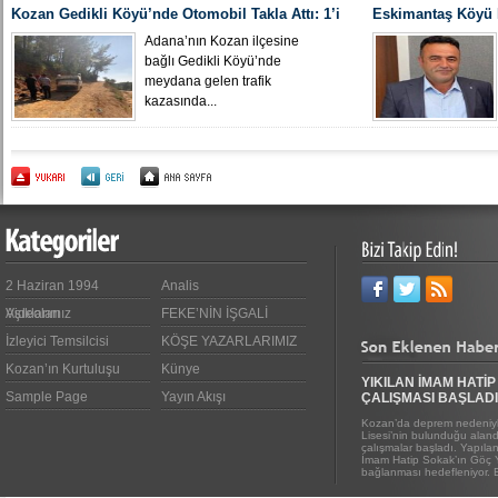
Kozan Gedikli Köyü’nde Otomobil Takla Attı: 1’i
Eskimantaş Köyü M
Bebek 6 Kişi Yaralandı
gördüğü hastanede
Adana’nın Kozan ilçesine
bağlı Gedikli Köyü’nde
meydana gelen trafik
kazasında...
2 Haziran 1994
Analis
Videoları
Aşıklarımız
FEKE’NİN İŞGALİ
İzleyici Temsilcisi
KÖŞE YAZARLARIMIZ
Kozan’ın Kurtuluşu
Künye
YIKILAN İMAM HATİP
Sample Page
Yayın Akışı
ÇALIŞMASI BAŞLADI
Kozan’da deprem nedeniyl
Lisesi’nin bulunduğu alanda
çalışmalar başladı. Yapıl
İmam Hatip Sokak’ın Göç 
bağlanması hedefleniyor. E