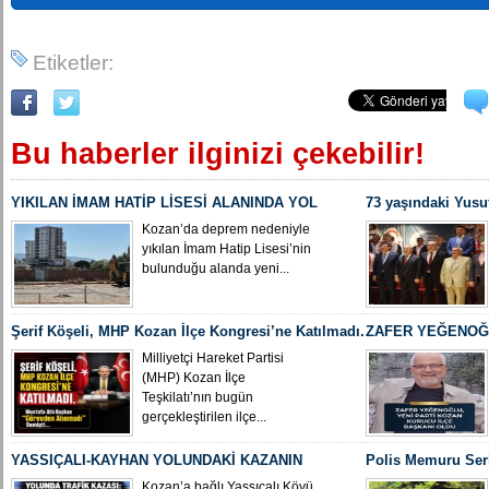
Etiketler:
Bu haberler ilginizi çekebilir!
YIKILAN İMAM HATİP LİSESİ ALANINDA YOL
73 yaşındaki Yusu
ÇALIŞMASI BAŞLADI
Yeniden MHP Koza
Kozan’da deprem nedeniyle
yıkılan İmam Hatip Lisesi’nin
bulunduğu alanda yeni...
Şerif Köşeli, MHP Kozan İlçe Kongresi’ne Katılmadı.
ZAFER YEĞENOĞL
İLÇE BAŞKANI O
Milliyetçi Hareket Partisi
(MHP) Kozan İlçe
Teşkilatı’nın bugün
gerçekleştirilen ilçe...
YASSIÇALI-KAYHAN YOLUNDAKİ KAZANIN
Polis Memuru Ser
KAMERA GÖRÜNTÜLERİ ORTAYA ÇIKTI
Uğurlandı
Kozan’a bağlı Yassıçalı Köyü