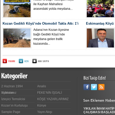
ile Kayhan Mahallesi
arasındaki yolda meydana...
Kozan Gedikli Köyü’nde Otomobil Takla Attı: 1’i
Eskimantaş Köyü M
Bebek 6 Kişi Yaralandı
gördüğü hastanede
Adana’nın Kozan ilçesine
bağlı Gedikli Köyü’nde
meydana gelen trafik
kazasında...
2 Haziran 1994
Analis
Videoları
Aşıklarımız
FEKE’NİN İŞGALİ
İzleyici Temsilcisi
KÖŞE YAZARLARIMIZ
Kozan’ın Kurtuluşu
Künye
YIKILAN İMAM HATİP
Sample Page
Yayın Akışı
ÇALIŞMASI BAŞLADI