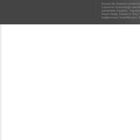
Kozan’da deprem nedeniyl
Lisesi’nin bulunduğu alanda
çalışmalar başladı. Yapıl
İmam Hatip Sokak’ın Göç 
bağlanması hedefleniyor. E