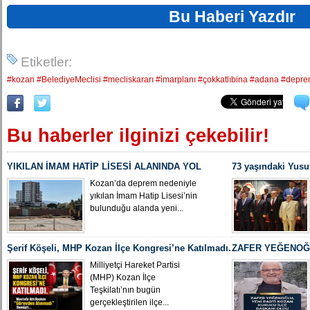
Bu Haberi Yazdır
Etiketler:
#kozan #BelediyeMeclisi #mecliskararı #i̇marplanı #çokkatlıbina #adana #depr
Bu haberler ilginizi çekebilir!
YIKILAN İMAM HATİP LİSESİ ALANINDA YOL
73 yaşındaki Yusu
ÇALIŞMASI BAŞLADI
Yeniden MHP Koza
Kozan’da deprem nedeniyle
yıkılan İmam Hatip Lisesi’nin
bulunduğu alanda yeni...
Şerif Köşeli, MHP Kozan İlçe Kongresi’ne Katılmadı.
ZAFER YEĞENOĞL
İLÇE BAŞKANI O
Milliyetçi Hareket Partisi
(MHP) Kozan İlçe
Teşkilatı’nın bugün
gerçekleştirilen ilçe...