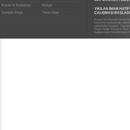
Kozan’ın Kurtuluşu
Künye
YIKILAN İMAM HATİP
Sample Page
Yayın Akışı
ÇALIŞMASI BAŞLADI
Kozan’da deprem nedeniyl
Lisesi’nin bulunduğu alanda
çalışmalar başladı. Yapıl
İmam Hatip Sokak’ın Göç 
bağlanması hedefleniyor. E