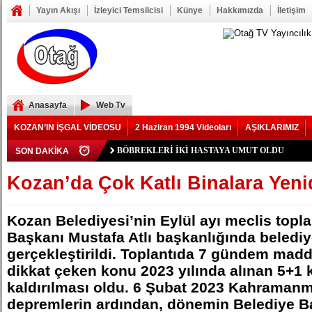
Yayın Akışı
İzleyici Temsilcisi
Künye
Hakkımızda
İletişim
Anasayfa
Web Tv
KOZAN’IN İŞGAL VİDEOSU
2 Haziran 1994 Videoları
AŞIKLARIMIZ
BÖBREKLERİ İKİ HASTAYA UMUT OLDU
SON DAKİKA
YIKILAN İMAM HATİP LİSESİ ALANINDA YOL 
73 yaşındaki Yusuf Seğmen, 23 Yıl Aradan Sonra Yen
Şerif Köşeli, MHP Kozan İlçe Kongresi’ne Katılmadı.
ZAFER YEĞENOĞLU, YENİ PARTİ KOZAN KUR
YASSIÇALI-KAYHAN YOLUNDAKİ KAZANIN K
Polis Memuru Serkan Duru Son Yolculuğuna Uğurlan
Kozan Gedikli Köyü’nde Otomobil Takla Attı: 1’i Bebe
Eskimantaş Köyü Muhtarı Mustafa Aköz, tedavi gördü
FEKE’DE ELEKTRİK TEPKİSİ: ÇONDU KÖYÜND
KOZAN’DA TRAFİK KAZASI 7 KİŞİ YARALAND
DAMDAN DÜŞEN OĞUZHAN BÜYÜMEZ, 4 GÜNL
Feke’de Yeni Parti İlçe Başkanlığı İçin Öncü Tok İs
Kozan’daki Orman Yangını Büyük Oranda Kontrol Alt
Mansurlu Yol Kavşağı’nda İki Otomobil Çarpıştı: 2 Ya
Kozan’da Çok Katlı Binalara Yenid
ELEKTRİK YOK
Kozan Belediyesi’nin Eylül ayı meclis topla
Başkanı Mustafa Atlı başkanlığında beledi
gerçekleştirildi. Toplantıda 7 gündem mad
dikkat çeken konu 2023 yılında alınan 5+1 k
kaldırılması oldu. 6 Şubat 2023 Kahraman
depremlerin ardından, dönemin Belediye 