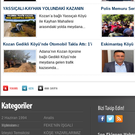
YASSIÇALI-KAYHAN YOLUNDAKİ KAZANIN
Polis Memuru Ser
KAMERA GÖRÜNTÜLERİ ORTAYA ÇIKTI
Uğurlandı
Kozan’a bağlı Yassıçalı Köyü
ile Kayhan Mahallesi
arasındaki yolda meydana...
Kozan Gedikli Köyü’nde Otomobil Takla Attı: 1’i
Eskimantaş Köyü M
Bebek 6 Kişi Yaralandı
gördüğü hastanede
Adana’nın Kozan ilçesine
bağlı Gedikli Köyü’nde
meydana gelen trafik
kazasında...
2 Haziran 1994
Analis
Videoları
Aşıklarımız
FEKE’NİN İŞGALİ
İzleyici Temsilcisi
KÖŞE YAZARLARIMIZ