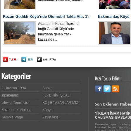
Kozan Gedikli Köyü’nde Otomobil Takla Attı: 1’i
Eskimantaş Köyü M
Bebek 6 Kişi Yaralandı
gördüğü hastanede
Adana’nın Kozan ilçesine
bağlı Gedikli Köyü’nde
meydana gelen trafik
kazasında...
2 Haziran 1994
Analis
Videoları
Aşıklarımız
FEKE’NİN İŞGALİ
İzleyici Temsilcisi
KÖŞE YAZARLARIMIZ
Kozan’ın Kurtuluşu
Künye
YIKILAN İMAM HATİP
Sample Page
Yayın Akışı
ÇALIŞMASI BAŞLADI
Kozan’da deprem nedeniyl
Lisesi’nin bulunduğu alanda
çalışmalar başladı. Yapıl