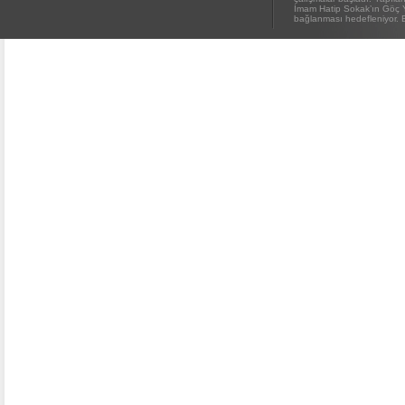
İmam Hatip Sokak’ın Göç 
bağlanması hedefleniyor. E