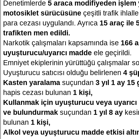
Denetimlerde
5 araca modifiyeden işlem 
motosiklet sürücüsüne
çeşitli trafik ihlall
para cezası uygulandı. Ayrıca
15 araç ile 
trafikten men edildi.
Narkotik çalışmaları kapsamında ise
166 a
uyuşturucu/uyarıcı madde
ele geçirildi.
Emniyet ekiplerinin yürüttüğü çalışmalar 
Uyuşturucu satıcısı olduğu belirlenen
4 şü
Kasten yaralama
suçundan
3 yıl 1 ay 15
hapis cezası bulunan
1 kişi,
Kullanmak için uyuşturucu veya uyarıc
ve bulundurmak
suçundan
1 yıl 8 ay
kesi
bulunan
1 kişi,
Alkol veya uyuşturucu madde etkisi alt