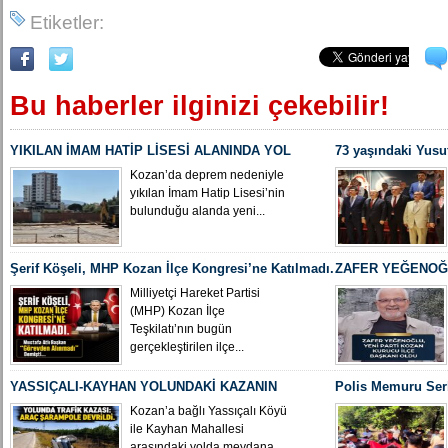
Etiketler:
Bu haberler ilginizi çekebilir!
YIKILAN İMAM HATİP LİSESİ ALANINDA YOL
73 yaşındaki Yusu
ÇALIŞMASI BAŞLADI
Yeniden MHP Koza
Kozan’da deprem nedeniyle
yıkılan İmam Hatip Lisesi’nin
bulunduğu alanda yeni...
Şerif Köşeli, MHP Kozan İlçe Kongresi’ne Katılmadı.
ZAFER YEĞENOĞL
İLÇE BAŞKANI O
Milliyetçi Hareket Partisi
(MHP) Kozan İlçe
Teşkilatı’nın bugün
gerçekleştirilen ilçe...
YASSIÇALI-KAYHAN YOLUNDAKİ KAZANIN
Polis Memuru Ser
KAMERA GÖRÜNTÜLERİ ORTAYA ÇIKTI
Uğurlandı
Kozan’a bağlı Yassıçalı Köyü
ile Kayhan Mahallesi
arasındaki yolda meydana...