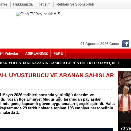
ünye
Hakkımızda
İletişim
Reklam Ve Sponsorluk
07 Ağustos 2026 Cuma
94 Videoları
AŞIKLARIMIZ
FEKE
kan Duru Son Yolculuğuna Uğurlandı
HATİP LİSESİ ALANINDA YOL ÇALIŞMASI BAŞLADI
f Seğmen, 23 Yıl Aradan Sonra Yeniden MHP Kozan İlçe Başkanı Oldu
Kozan İlçe Kongresi’ne Katılmadı.
LU, YENİ PARTİ KOZAN KURUCU İLÇE BAŞKANI OLDU
YHAN YOLUNDAKİ KAZANIN KAMERA GÖRÜNTÜLERİ ORTAYA ÇIKTI
’nde Otomobil Takla Attı: 1’i Bebek 6 Kişi Yaralandı
uhtarı Mustafa Aköz, tedavi gördüğü hastanede hayatını kaybetti.
RİK TEPKİSİ: ÇONDU KÖYÜNDE 5 YILDIR KARANLIKTA YAŞIYORUZ.
İK KAZASI 7 KİŞİ YARALANDI
İ HASTAYA UMUT OLDU
 OĞUZHAN BÜYÜMEZ, 4 GÜNLÜK YAŞAM SAVAŞINI KAYBETTİ
 İlçe Başkanlığı İçin Öncü Tok İsmi Gündemde
Yangını Büyük Oranda Kontrol Altına Alındı
ğı’nda İki Otomobil Çarpıştı: 2 Yaralı
LAH, UYUŞTURUCU VE ARANAN ŞAHISLAR
4 Mayıs 2026 tarihleri arasında yürüttüğü denetim ve
ldi. Kozan İlçe Emniyet Müdürlüğü tarafından paylaşılan
linde geniş kapsamlı güven uygulamaları gerçekleştirildi. Hafta
apsamında 29 farklı noktada toplam 193 emniyet personelinin
amalarda 3...
73 ya