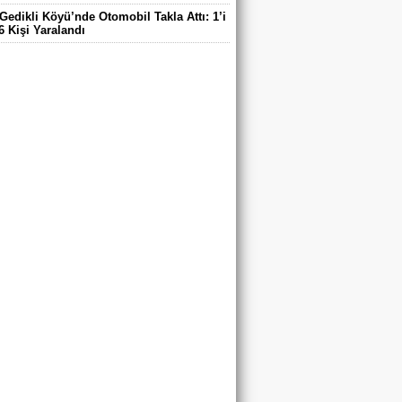
Gedikli Köyü’nde Otomobil Takla Attı: 1’i
6 Kişi Yaralandı
ntaş Köyü Muhtarı Mustafa Aköz, tedavi
ü hastanede hayatını kaybetti.
DE ELEKTRİK TEPKİSİ: ÇONDU
DE 5 YILDIR KARANLIKTA YAŞIYORUZ.
RİK YOK
’DA TRAFİK KAZASI 7 KİŞİ YARALANDI