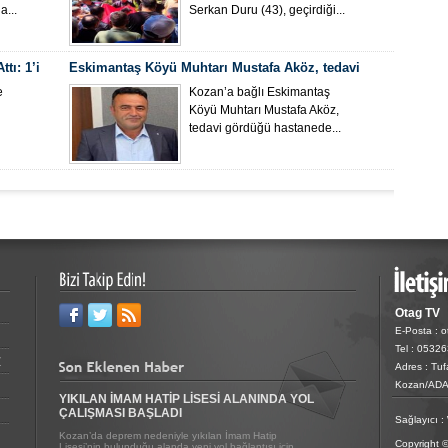
...
Serkan Duru (43), geçirdiği...
tı: 1’i
Eskimantaş Köyü Muhtarı Mustafa Aköz, tedavi
gördüğü hastanede hayatını kaybetti.
e
Kozan’a bağlı Eskimantaş
Köyü Muhtarı Mustafa Aköz,
tedavi gördüğü hastanede...
Otag TV
E-Posta : 
Tel : 0532
Z
Adres : Tu
Kozan/AD
YIKILAN İMAM HATİP LİSESİ ALANINDA YOL
ÇALIŞMASI BAŞLADI
Sağlayıcı :
Kozan’da deprem nedeniyle yıkılan İmam Hatip
Copyright 
Lisesi’nin bulunduğu alanda yeni yol bağlantısı için