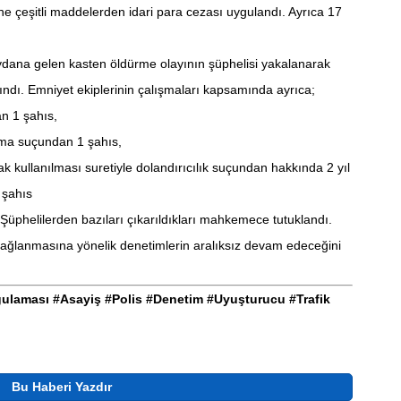
ne çeşitli maddelerden idari para cezası uygulandı. Ayrıca 17
dana gelen kasten öldürme olayının şüphelisi yakalanarak
ındı. Emniyet ekiplerinin çalışmaları kapsamında ayrıca;
n 1 şahıs,
lma suçundan 1 şahıs,
k kullanılması suretiyle dolandırıcılık suçundan hakkında 2 yıl
 şahıs
Şüphelilerden bazıları çıkarıldıkları mahkemece tutuklandı.
 sağlanmasına yönelik denetimlerin aralıksız devam edeceğini
laması #Asayiş #Polis #Denetim #Uyuşturucu #Trafik
Bu Haberi Yazdır