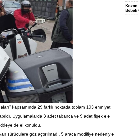
Kozan 
Bebek 
Eskima
gördüğ
FEKE’
KÖYÜN
ELEKT
KOZAN
ları” kapsamında 29 farklı noktada toplam 193 emniyet
yapıldı. Uygulamalarda 3 adet tabanca ve 9 adet fişek ele
maddeye de el konuldu.
yan sürücülere göz açtırılmadı. 5 araca modifiye nedeniyle