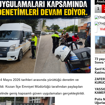
Arad
Başk
1
Vi
73 yaş
Sonra 
Şerif 
Katılm
ZAFER
 4 Mayıs 2026 tarihleri arasında yürüttüğü denetim ve
KURUC
ldi.
Kozan İlçe Emniyet Müdürlüğü
tarafından paylaşılan
YASSI
KAMER
elinde geniş kapsamlı güven uygulamaları gerçekleştirildi.
Polis 
Uğurla