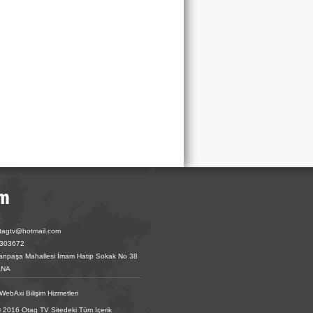
otagtv@hotmail.com
6303672
fanpaşa Mahallesi İmam Hatip Sokak No 38
ANA
WebAxi Bilişim Hizmetleri
© 2016 Otag TV Sitedeki Tüm Içerik