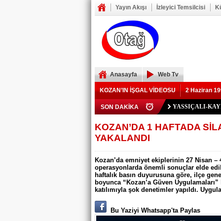
Yayın Akışı
İzleyici Temsilcisi
K
Anasayfa
Web Tv
KOZAN’IN İŞGAL VİDEOSU
2 Haziran 19
Polis Memuru Ser
SON DAKİKA
YIKILAN İMAM 
73 yaşındaki Yusu
Şerif Köşeli, MHP 
ZAFER YEĞENOĞ
YASSIÇALI-KA
Kozan Gedikli Köyü
Eskimantaş Köyü M
FEKE’DE ELEKT
KOZAN’DA TRAF
BÖBREKLERİ İK
DAMDAN DÜŞEN
Feke’de Yeni Parti
Kozan’daki Orman 
Mansurlu Yol Kavşa
KOZAN’DA 1 HAFTADA Sİ
YAKALANDI
ELEKTRİK YOK
Kozan’da emniyet ekiplerinin 27 Nisan – 
operasyonlarda önemli sonuçlar elde edi
haftalık basın duyurusuna göre, ilçe gene
boyunca “Kozan’a Güven Uygulamaları” k
katılımıyla şok denetimler yapıldı. Uygul
Bu Yaziyi Whatsapp'ta Paylas