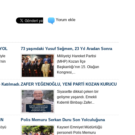
Yorum ekle
 YOL
73 yaşındaki Yusuf Seğmen, 23 Yıl Aradan Sonra
Yeniden MHP Kozan İlçe Başkanı Oldu
yle
Milliyetçi Hareket Partisi
’nin
(MHP) Kozan İlçe
Başkanlığı’nın 15. Olağan
Kongresi,...
 Katılmadı.
ZAFER YEĞENOĞLU, YENİ PARTİ KOZAN KURUCU
İLÇE BAŞKANI OLDU
Siyasette dikkat çeken bir
gelişme yaşandı. Emekli
Kıdemli Binbaşı Zafer...
IN
Polis Memuru Serkan Duru Son Yolculuğuna
Uğurlandı
Köyü
Kayseri Emniyet Müdürlüğü
personeli Polis Memuru