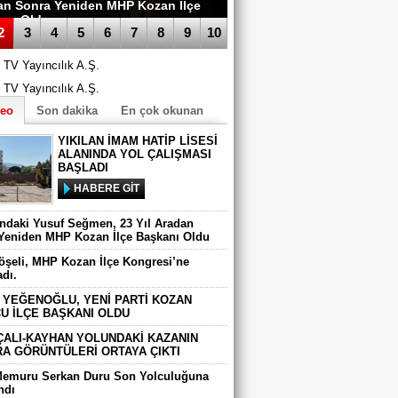
an Sonra Yeniden MHP Kozan İlçe
anı Oldu
2
3
4
5
6
7
8
9
10
deo
Son dakika
En çok okunan
YIKILAN İMAM HATİP LİSESİ
ALANINDA YOL ÇALIŞMASI
BAŞLADI
HABERE GİT
ındaki Yusuf Seğmen, 23 Yıl Aradan
Yeniden MHP Kozan İlçe Başkanı Oldu
Köşeli, MHP Kozan İlçe Kongresi’ne
adı.
 YEĞENOĞLU, YENİ PARTİ KOZAN
U İLÇE BAŞKANI OLDU
ÇALI-KAYHAN YOLUNDAKİ KAZANIN
A GÖRÜNTÜLERİ ORTAYA ÇIKTI
Memuru Serkan Duru Son Yolculuğuna
ndı