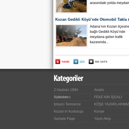
arasındaki yolda meydana
Kozan Gedikli Köyü’nde Otomobil Takla At
Bebek 6 Kişi Yaralandı
Adana’nın Kozan ilçesin
bağlı Gedikli Köyü’nde
meydana gelen trafik
kazasında...
2 Haziran 1994
Analis
Videoları
Aşıklarımız
FEKE’NİN İŞGALİ
İzleyici Temsilcisi
KÖŞE YAZARLARIMI
Kozan’ın Kurtuluşu
Künye
Sample Page
Yayın Akışı