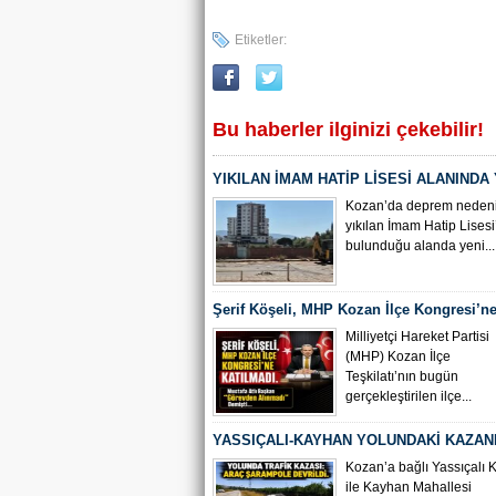
Etiketler:
Bu haberler ilginizi çekebilir!
YIKILAN İMAM HATİP LİSESİ ALANINDA
ÇALIŞMASI BAŞLADI
Kozan’da deprem nedeni
yıkılan İmam Hatip Lisesi
bulunduğu alanda yeni...
Şerif Köşeli, MHP Kozan İlçe Kongresi’ne
Milliyetçi Hareket Partisi
(MHP) Kozan İlçe
Teşkilatı’nın bugün
gerçekleştirilen ilçe...
YASSIÇALI-KAYHAN YOLUNDAKİ KAZAN
KAMERA GÖRÜNTÜLERİ ORTAYA ÇIKTI
Kozan’a bağlı Yassıçalı 
ile Kayhan Mahallesi