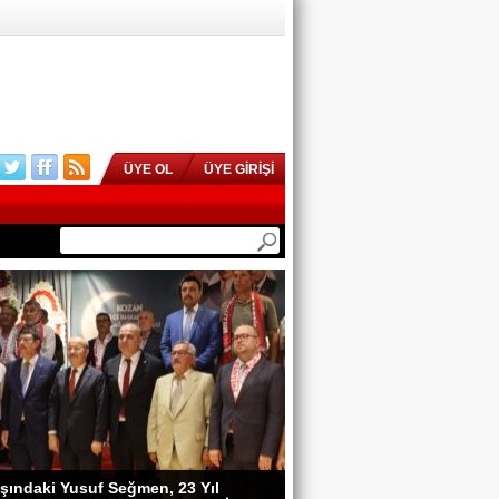
ÜYE OL
ÜYE GİRİŞİ
şındaki Yusuf Seğmen, 23 Yıl