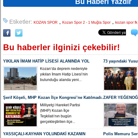
Bu Haberi Yazdır
Etiketler:
,
,
KOZAN SPOR
Kozan Spor 2 - 1 Muğla Spor
kozan spor fk
Bu haberler ilginizi çekebilir!
YIKILAN İMAM HATİP LİSESİ ALANINDA YOL
73 yaşındaki Yusu
ÇALIŞMASI BAŞLADI
Yeniden MHP Koza
Kozan’da deprem nedeniyle
yıkılan İmam Hatip Lisesi’nin
bulunduğu alanda yeni...
Şerif Köşeli, MHP Kozan İlçe Kongresi’ne Katılmadı.
ZAFER YEĞENOĞL
İLÇE BAŞKANI O
Milliyetçi Hareket Partisi
(MHP) Kozan İlçe
Teşkilatı’nın bugün
gerçekleştirilen ilçe...
YASSIÇALI-KAYHAN YOLUNDAKİ KAZANIN
Polis Memuru Ser