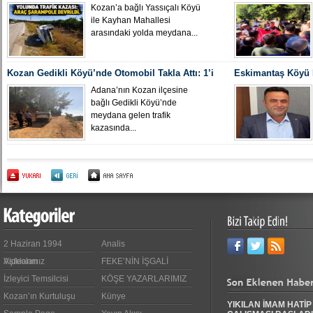
KAMERA GÖRÜNTÜLERİ ORTAYA ÇIKTI
Uğurlandı
Kozan’a bağlı Yassıçalı Köyü
ile Kayhan Mahallesi
arasındaki yolda meydana...
Kozan Gedikli Köyü’nde Otomobil Takla Attı: 1’i
Eskimantaş Köyü M
Bebek 6 Kişi Yaralandı
gördüğü hastanede
Adana’nın Kozan ilçesine
bağlı Gedikli Köyü’nde
meydana gelen trafik
kazasında...
2 Haziran 1994
Analis
Videoları
Aşıklarımız
FEKE’NİN İŞGALİ
İzleyici Temsilcisi
KÖŞE YAZARLARIMIZ
Kozan’ın Kurtuluşu
Künye
YIKILAN İMAM HATİP