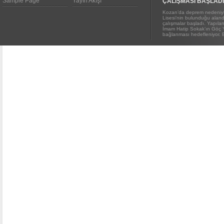
Sample Page
Yayın Akışı
ÇALIŞMASI BAŞLADI
Kozan’da deprem nedeniyl
Lisesi’nin bulunduğu alanda
çalışmalar başladı. Yapıl
İmam Hatip Sokak’ın Göç 
bağlanması hedefleniyor. E