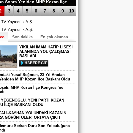
an Sonra Yeniden MHP Kozan İlçe
anı Oldu
2
3
4
5
6
7
8
9
10
deo
Son dakika
En çok okunan
YIKILAN İMAM HATİP LİSESİ
ALANINDA YOL ÇALIŞMASI
BAŞLADI
HABERE GİT
ındaki Yusuf Seğmen, 23 Yıl Aradan
Yeniden MHP Kozan İlçe Başkanı Oldu
Köşeli, MHP Kozan İlçe Kongresi’ne
adı.
 YEĞENOĞLU, YENİ PARTİ KOZAN
U İLÇE BAŞKANI OLDU
ÇALI-KAYHAN YOLUNDAKİ KAZANIN
A GÖRÜNTÜLERİ ORTAYA ÇIKTI
Memuru Serkan Duru Son Yolculuğuna
ndı