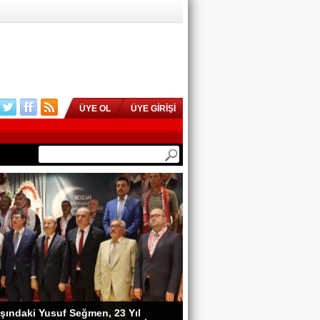
ÜYE OL
ÜYE GİRİŞİ
şındaki Yusuf Seğmen, 23 Yıl