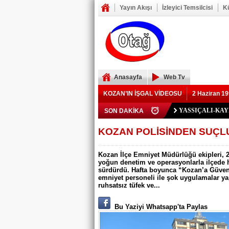
Yayın Akışı
İzleyici Temsilcisi
K
Anasayfa
Web Tv
KOZAN’IN İŞGAL VİDEOSU
2 Haziran 19
Polis Memuru Ser
SON DAKİKA
YIKILAN İMAM 
73 yaşındaki Yusu
Şerif Köşeli, MHP 
ZAFER YEĞENOĞ
YASSIÇALI-KA
Kozan Gedikli Köyü
Eskimantaş Köyü M
FEKE’DE ELEKT
KOZAN’DA TRAF
BÖBREKLERİ İK
DAMDAN DÜŞEN
Feke’de Yeni Parti
Kozan’daki Orman 
Mansurlu Yol Kavşa
KOZAN POLİSİNDEN SUÇL
ELEKTRİK YOK
Kozan İlçe Emniyet Müdürlüğü ekipleri, 27
yoğun denetim ve operasyonlarla ilçede hu
sürdürdü. Hafta boyunca “Kozan’a Güven
emniyet personeli ile şok uygulamalar ya
ruhsatsız tüfek ve...
Bu Yaziyi Whatsapp'ta Paylas