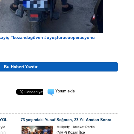
sayiş
#kozandagüven
#uyuşturucuoperasyonu
Bu Haberi Yazdır
Yorum ekle
 YOL
73 yaşındaki Yusuf Seğmen, 23 Yıl Aradan Sonra
Yeniden MHP Kozan İlçe Başkanı Oldu
yle
Milliyetçi Hareket Partisi
’nin
(MHP) Kozan İlçe