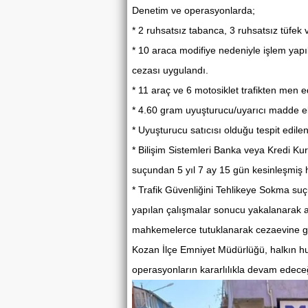
Denetim ve operasyonlarda;
* 2 ruhsatsız tabanca, 3 ruhsatsız tüfek v
* 10 araca modifiye nedeniyle işlem yapı
cezası uygulandı.
* 11 araç ve 6 motosiklet trafikten men ed
* 4.60 gram uyuşturucu/uyarıcı madde ele
* Uyuşturucu satıcısı olduğu tespit edile
* Bilişim Sistemleri Banka veya Kredi Kur
suçundan 5 yıl 7 ay 15 gün kesinleşmiş 
* Trafik Güvenliğini Tehlikeye Sokma suç
yapılan çalışmalar sonucu yakalanarak adl
mahkemelerce tutuklanarak cezaevine gö
Kozan İlçe Emniyet Müdürlüğü, halkın h
operasyonların kararlılıkla devam edeceğ