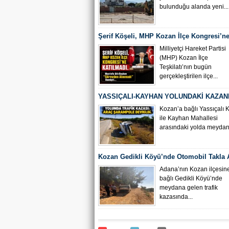
bulunduğu alanda yeni...
Şerif Köşeli, MHP Kozan İlçe Kongresi’ne
Milliyetçi Hareket Partisi
(MHP) Kozan İlçe
Teşkilatı’nın bugün
gerçekleştirilen ilçe...
YASSIÇALI-KAYHAN YOLUNDAKİ KAZAN
KAMERA GÖRÜNTÜLERİ ORTAYA ÇIKTI
Kozan’a bağlı Yassıçalı 
ile Kayhan Mahallesi
arasındaki yolda meydana
Kozan Gedikli Köyü’nde Otomobil Takla At
Bebek 6 Kişi Yaralandı
Adana’nın Kozan ilçesin
bağlı Gedikli Köyü’nde
meydana gelen trafik
kazasında...