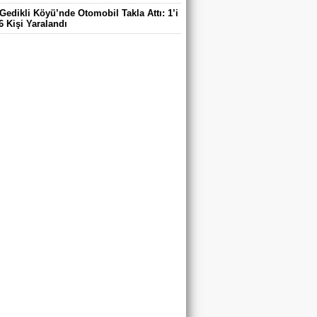
Gedikli Köyü’nde Otomobil Takla Attı: 1’i
6 Kişi Yaralandı
ntaş Köyü Muhtarı Mustafa Aköz, tedavi
ü hastanede hayatını kaybetti.
DE ELEKTRİK TEPKİSİ: ÇONDU
DE 5 YILDIR KARANLIKTA YAŞIYORUZ.
RİK YOK
’DA TRAFİK KAZASI 7 KİŞİ YARALANDI