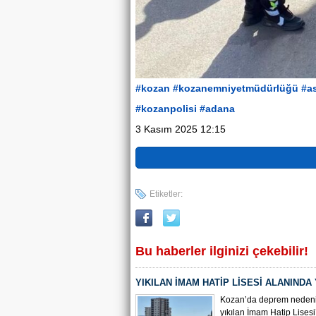
#kozan
#kozanemniyetmüdürlüğü
#a
#kozanpolisi
#adana
3 Kasım 2025 12:15
Etiketler:
Bu haberler ilginizi çekebilir!
YIKILAN İMAM HATİP LİSESİ ALANINDA
ÇALIŞMASI BAŞLADI
Kozan’da deprem nedeni
yıkılan İmam Hatip Lisesi