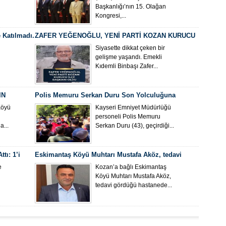
Başkanlığı’nın 15. Olağan
Kongresi,...
 Katılmadı.
ZAFER YEĞENOĞLU, YENİ PARTİ KOZAN KURUCU
İLÇE BAŞKANI OLDU
Siyasette dikkat çeken bir
gelişme yaşandı. Emekli
Kıdemli Binbaşı Zafer...
IN
Polis Memuru Serkan Duru Son Yolculuğuna
Uğurlandı
Köyü
Kayseri Emniyet Müdürlüğü
personeli Polis Memuru
...
Serkan Duru (43), geçirdiği...
tı: 1’i
Eskimantaş Köyü Muhtarı Mustafa Aköz, tedavi
gördüğü hastanede hayatını kaybetti.
e
Kozan’a bağlı Eskimantaş
Köyü Muhtarı Mustafa Aköz,
tedavi gördüğü hastanede...