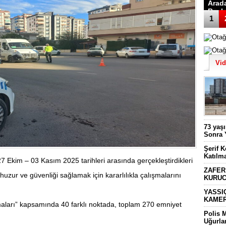
Arad
Başk
1
Vi
73 yaş
Sonra 
Şerif 
Katılm
7 Ekim – 03 Kasım 2025 tarihleri arasında gerçekleştirdikleri
ZAFER
uzur ve güvenliği sağlamak için kararlılıkla çalışmalarını
KURUC
YASSI
KAMER
ları” kapsamında 40 farklı noktada, toplam 270 emniyet
Polis 
Uğurla