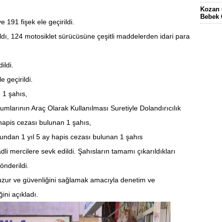
Kozan 
Bebek 
e 191 fişek ele geçirildi.
Eskima
ldı, 124 motosiklet sürücüsüne çeşitli maddelerden idari para
gördüğ
FEKE’
KÖYÜN
ildi.
ELEKT
 geçirildi.
KOZAN
n 1 şahıs,
umlarının Araç Olarak Kullanılması Suretiyle Dolandırıcılık
hapis cezası bulunan 1 şahıs,
undan 1 yıl 5 ay hapis cezası bulunan 1 şahıs
i mercilere sevk edildi. Şahısların tamamı çıkarıldıkları
nderildi.
uzur ve güvenliğini sağlamak amacıyla denetim ve
ini açıkladı.