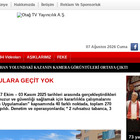
ünye
Hakkımızda
İletişim
Reklam Ve Sponsorluk
07 Ağustos 2026 Cuma
94 Videoları
AŞIKLARIMIZ
FEKE
kan Duru Son Yolculuğuna Uğurlandı
HATİP LİSESİ ALANINDA YOL ÇALIŞMASI BAŞLADI
f Seğmen, 23 Yıl Aradan Sonra Yeniden MHP Kozan İlçe Başkanı Oldu
Kozan İlçe Kongresi’ne Katılmadı.
LU, YENİ PARTİ KOZAN KURUCU İLÇE BAŞKANI OLDU
YHAN YOLUNDAKİ KAZANIN KAMERA GÖRÜNTÜLERİ ORTAYA ÇIKTI
’nde Otomobil Takla Attı: 1’i Bebek 6 Kişi Yaralandı
uhtarı Mustafa Aköz, tedavi gördüğü hastanede hayatını kaybetti.
RİK TEPKİSİ: ÇONDU KÖYÜNDE 5 YILDIR KARANLIKTA YAŞIYORUZ.
İK KAZASI 7 KİŞİ YARALANDI
İ HASTAYA UMUT OLDU
 OĞUZHAN BÜYÜMEZ, 4 GÜNLÜK YAŞAM SAVAŞINI KAYBETTİ
 İlçe Başkanlığı İçin Öncü Tok İsmi Gündemde
Yangını Büyük Oranda Kontrol Altına Alındı
ğı’nda İki Otomobil Çarpıştı: 2 Yaralı
ULARA GEÇİT YOK
 Ekim – 03 Kasım 2025 tarihleri arasında gerçekleştirdikleri
zur ve güvenliği sağlamak için kararlılıkla çalışmalarını
 Uygulamaları” kapsamında 40 farklı noktada, toplam 270
pıldı. Denetim ve operasyonlarda; * 2 ruhsatsız tabanca, 3
73 ya