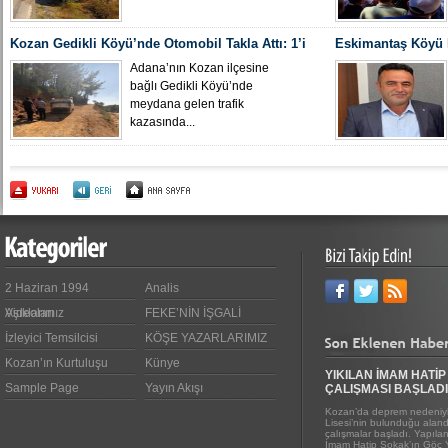
Kozan Gedikli Köyü’nde Otomobil Takla Attı: 1’i
Eskimantaş Köyü M
Bebek 6 Kişi Yaralandı
gördüğü hastanede
Adana’nın Kozan ilçesine
bağlı Gedikli Köyü’nde
meydana gelen trafik
kazasında...
2 Haziran 1994
Analis
Videoları
Aşıklarımız
FEKE’NİN İŞGALİ
İzleyici Temsilcisi
KÖŞE YAZARLARIMIZ
Kozan’ın Kurtuluşu
Künye
YIKILAN İMAM HATİP
Sample Page
Yayın Akışı
ÇALIŞMASI BAŞLADI
Kozan’da deprem nedeniyl
Lisesi’nin bulunduğu alanda
çalışmalar başladı. Yapıl
İmam Hatip Sokak’ın Göç 