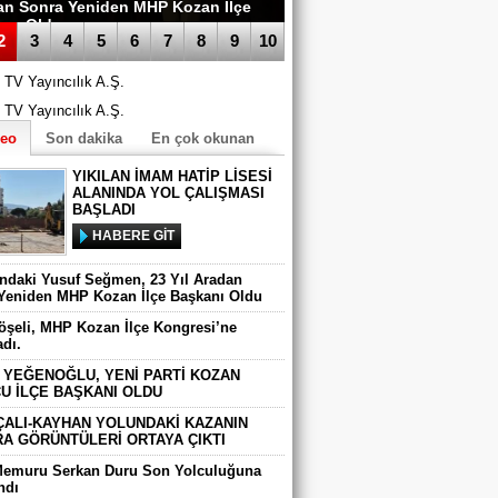
an Sonra Yeniden MHP Kozan İlçe
anı Oldu
2
3
4
5
6
7
8
9
10
deo
Son dakika
En çok okunan
YIKILAN İMAM HATİP LİSESİ
ALANINDA YOL ÇALIŞMASI
BAŞLADI
HABERE GİT
ındaki Yusuf Seğmen, 23 Yıl Aradan
Yeniden MHP Kozan İlçe Başkanı Oldu
Köşeli, MHP Kozan İlçe Kongresi’ne
adı.
 YEĞENOĞLU, YENİ PARTİ KOZAN
U İLÇE BAŞKANI OLDU
ÇALI-KAYHAN YOLUNDAKİ KAZANIN
A GÖRÜNTÜLERİ ORTAYA ÇIKTI
Memuru Serkan Duru Son Yolculuğuna
ndı