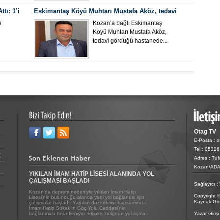
tı: 1’i
Eskimantaş Köyü Muhtarı Mustafa Aköz, tedavi
gördüğü hastanede hayatını kaybetti.
e
Kozan’a bağlı Eskimantaş
Köyü Muhtarı Mustafa Aköz,
tedavi gördüğü hastanede...
Otag TV
E-Posta : 
Tel : 0532
Z
Adres : Tu
Kozan/AD
YIKILAN İMAM HATİP LİSESİ ALANINDA YOL
ÇALIŞMASI BAŞLADI
Sağlayıcı :
Kozan’da deprem nedeniyle yıkılan İmam Hatip
Copyright 
Lisesi’nin bulunduğu alanda yeni yol bağlantısı için
Kaynak Göst
çalışmalar başladı. Yapılan düzenleme kapsamında,
İmam Hatip Sokak’ın Göç Yolu Caddesi’ne
bağlanması hedefleniyor. Ekipler, bölgede yol açma...
Yazar Girişi