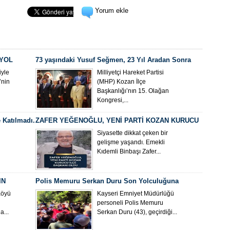
Yorum ekle
 YOL
73 yaşındaki Yusuf Seğmen, 23 Yıl Aradan Sonra
Yeniden MHP Kozan İlçe Başkanı Oldu
yle
Milliyetçi Hareket Partisi
’nin
(MHP) Kozan İlçe
Başkanlığı’nın 15. Olağan
Kongresi,...
 Katılmadı.
ZAFER YEĞENOĞLU, YENİ PARTİ KOZAN KURUCU
İLÇE BAŞKANI OLDU
Siyasette dikkat çeken bir
gelişme yaşandı. Emekli
Kıdemli Binbaşı Zafer...
IN
Polis Memuru Serkan Duru Son Yolculuğuna
Uğurlandı
Köyü
Kayseri Emniyet Müdürlüğü
personeli Polis Memuru
...
Serkan Duru (43), geçirdiği...