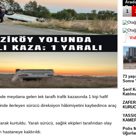
Arad
Başk
1
Vi
73 yaş
Sonra 
Şerif 
Katılm
 meydana gelen tek taraflı trafik kazasında 1 kişi hafif
ZAFER
linde ilerleyen sürücü direksiyon hâkimiyetini kaybedince araç
KURUC
YASSI
KAMER
arak kurtuldu. Yaralı sürücü, sağlık ekipleri tarafından olay
Polis 
 hastaneye kaldırıldı.
Uğurla