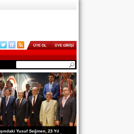
ÜYE OL
ÜYE GİRİŞİ
şındaki Yusuf Seğmen, 23 Yıl