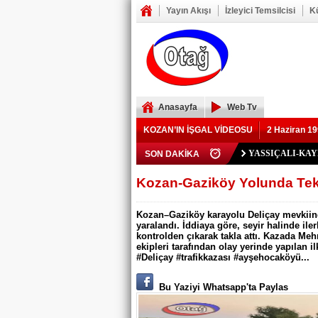
Yayın Akışı
İzleyici Temsilcisi
K
Anasayfa
Web Tv
KOZAN’IN İŞGAL VİDEOSU
2 Haziran 19
Polis Memuru Ser
SON DAKİKA
YIKILAN İMAM 
73 yaşındaki Yusu
Şerif Köşeli, MHP 
ZAFER YEĞENOĞ
YASSIÇALI-KA
Kozan Gedikli Köyü
Eskimantaş Köyü M
FEKE’DE ELEKT
KOZAN’DA TRAF
BÖBREKLERİ İK
DAMDAN DÜŞEN
Feke’de Yeni Parti
Kozan’daki Orman 
Mansurlu Yol Kavşa
Kozan-Gaziköy Yolunda Tek T
ELEKTRİK YOK
Kozan–Gaziköy karayolu Deliçay mevkiinde 
yaralandı. İddiaya göre, seyir halinde il
kontrolden çıkarak takla attı. Kazada Mehm
ekipleri tarafından olay yerinde yapılan 
#Deliçay #trafikkazası #ayşehocaköyü...
Bu Yaziyi Whatsapp'ta Paylas