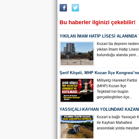
Bu haberler ilginizi çekebilir!
YIKILAN İMAM HATİP LİSESİ ALANINDA
ÇALIŞMASI BAŞLADI
Kozan’da deprem nedeni
yıkılan İmam Hatip Lisesi
bulunduğu alanda yeni...
Şerif Köşeli, MHP Kozan İlçe Kongresi’ne
Milliyetçi Hareket Partisi
(MHP) Kozan İlçe
Teşkilatı’nın bugün
gerçekleştirilen ilçe...
YASSIÇALI-KAYHAN YOLUNDAKİ KAZAN
KAMERA GÖRÜNTÜLERİ ORTAYA ÇIKTI
Kozan’a bağlı Yassıçalı 
ile Kayhan Mahallesi
arasındaki yolda meydana