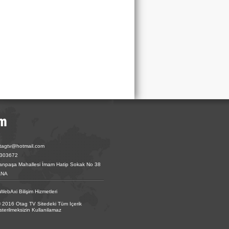
otagtv@hotmail.com
6303672
fanpaşa Mahallesi İmam Hatip Sokak No 38
ANA
WebAxi Bilişim Hizmetleri
© 2016 Otag TV Sitedeki Tüm Içerik
erilmeksizin Kullanilamaz