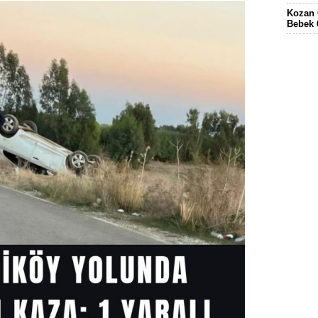
Kozan 
Bebek 
Eskima
gördüğ
FEKE’
KÖYÜN
ELEKT
KOZAN