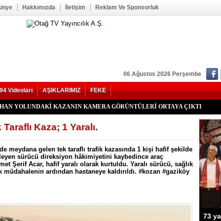
ünye
Hakkımızda
İletişim
Reklam Ve Sponsorluk
06 Ağustos 2026 Perşembe
94 Videoları
AŞIKLARIMIZ
FEKE
kan Duru Son Yolculuğuna Uğurlandı
HATİP LİSESİ ALANINDA YOL ÇALIŞMASI BAŞLADI
f Seğmen, 23 Yıl Aradan Sonra Yeniden MHP Kozan İlçe Başkanı Oldu
Kozan İlçe Kongresi’ne Katılmadı.
LU, YENİ PARTİ KOZAN KURUCU İLÇE BAŞKANI OLDU
YHAN YOLUNDAKİ KAZANIN KAMERA GÖRÜNTÜLERİ ORTAYA ÇIKTI
’nde Otomobil Takla Attı: 1’i Bebek 6 Kişi Yaralandı
uhtarı Mustafa Aköz, tedavi gördüğü hastanede hayatını kaybetti.
RİK TEPKİSİ: ÇONDU KÖYÜNDE 5 YILDIR KARANLIKTA YAŞIYORUZ.
İK KAZASI 7 KİŞİ YARALANDI
İ HASTAYA UMUT OLDU
 OĞUZHAN BÜYÜMEZ, 4 GÜNLÜK YAŞAM SAVAŞINI KAYBETTİ
 İlçe Başkanlığı İçin Öncü Tok İsmi Gündemde
Yangını Büyük Oranda Kontrol Altına Alındı
ğı’nda İki Otomobil Çarpıştı: 2 Yaralı
araflı Kaza; 1 Yaralı.
meydana gelen tek taraflı trafik kazasında 1 kişi hafif şekilde
erleyen sürücü direksiyon hâkimiyetini kaybedince araç
et Şerif Acar, hafif yaralı olarak kurtuldu. Yaralı sürücü, sağlık
ilk müdahalenin ardından hastaneye kaldırıldı. #kozan #gaziköy
73 ya