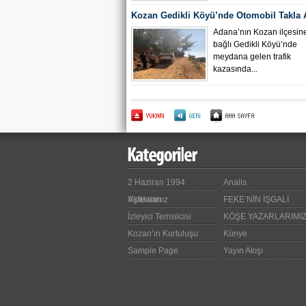
Kozan Gedikli Köyü’nde Otomobil Takla At
Bebek 6 Kişi Yaralandı
Adana’nın Kozan ilçesin
bağlı Gedikli Köyü’nde
meydana gelen trafik
kazasında...
2 Haziran 1994
Analis
Videoları
Aşıklarımız
FEKE’NİN İŞGALİ
İzleyici Temsilcisi
KÖŞE YAZARLARIMI
Kozan’ın Kurtuluşu
Künye
Sample Page
Yayın Akışı