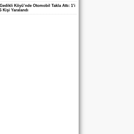
Gedikli Köyü’nde Otomobil Takla Attı: 1’i
6 Kişi Yaralandı
ntaş Köyü Muhtarı Mustafa Aköz, tedavi
ü hastanede hayatını kaybetti.
DE ELEKTRİK TEPKİSİ: ÇONDU
DE 5 YILDIR KARANLIKTA YAŞIYORUZ.
RİK YOK
’DA TRAFİK KAZASI 7 KİŞİ YARALANDI