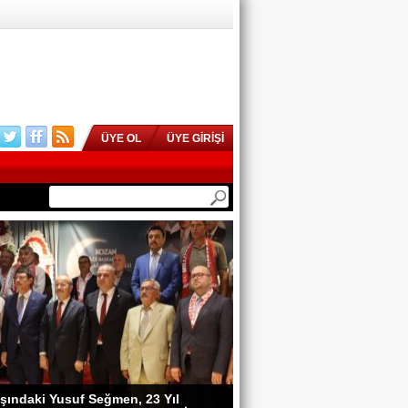
ÜYE OL
ÜYE GİRİŞİ
şındaki Yusuf Seğmen, 23 Yıl