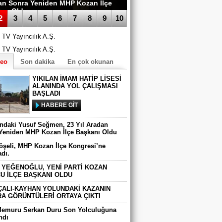
an Sonra Yeniden MHP Kozan İlçe
anı Oldu
2
3
4
5
6
7
8
9
10
deo
Son dakika
En çok okunan
YIKILAN İMAM HATİP LİSESİ
ALANINDA YOL ÇALIŞMASI
BAŞLADI
HABERE GİT
ındaki Yusuf Seğmen, 23 Yıl Aradan
Yeniden MHP Kozan İlçe Başkanı Oldu
Köşeli, MHP Kozan İlçe Kongresi’ne
adı.
 YEĞENOĞLU, YENİ PARTİ KOZAN
U İLÇE BAŞKANI OLDU
ÇALI-KAYHAN YOLUNDAKİ KAZANIN
A GÖRÜNTÜLERİ ORTAYA ÇIKTI
Memuru Serkan Duru Son Yolculuğuna
ndı