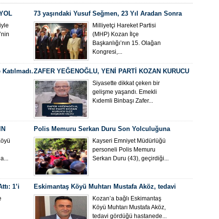
 YOL
73 yaşındaki Yusuf Seğmen, 23 Yıl Aradan Sonra
Yeniden MHP Kozan İlçe Başkanı Oldu
yle
Milliyetçi Hareket Partisi
’nin
(MHP) Kozan İlçe
Başkanlığı’nın 15. Olağan
Kongresi,...
 Katılmadı.
ZAFER YEĞENOĞLU, YENİ PARTİ KOZAN KURUCU
İLÇE BAŞKANI OLDU
Siyasette dikkat çeken bir
gelişme yaşandı. Emekli
Kıdemli Binbaşı Zafer...
IN
Polis Memuru Serkan Duru Son Yolculuğuna
Uğurlandı
Köyü
Kayseri Emniyet Müdürlüğü
personeli Polis Memuru
...
Serkan Duru (43), geçirdiği...
tı: 1’i
Eskimantaş Köyü Muhtarı Mustafa Aköz, tedavi
gördüğü hastanede hayatını kaybetti.
e
Kozan’a bağlı Eskimantaş
Köyü Muhtarı Mustafa Aköz,
tedavi gördüğü hastanede...