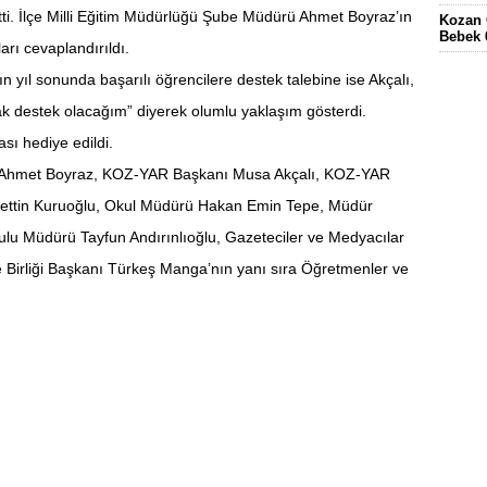
tti. İlçe Milli Eğitim Müdürlüğü Şube Müdürü Ahmet Boyraz’ın
Kozan 
Bebek 
arı cevaplandırıldı.
Eskima
n yıl sonunda başarılı öğrencilere destek talebine ise Akçalı,
gördüğ
 destek olacağım” diyerek olumlu yaklaşım gösterdi.
FEKE’
KÖYÜN
ı hediye edildi.
ELEKT
ü Ahmet Boyraz, KOZ-YAR Başkanı Musa Akçalı, KOZ-YAR
KOZAN
cettin Kuruoğlu, Okul Müdürü Hakan Emin Tepe, Müdür
kulu Müdürü Tayfun Andırınlıoğlu, Gazeteciler ve Medyacılar
e Birliği Başkanı Türkeş Manga’nın yanı sıra Öğretmenler ve