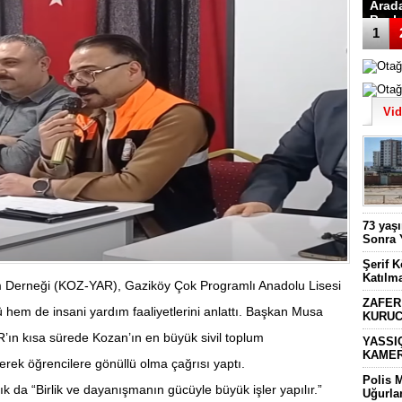
Arad
Başk
1
Vi
73 yaş
Sonra 
Şerif 
Katılm
 Derneği (KOZ-YAR), Gaziköy Çok Programlı Anadolu Lisesi
ZAFER
 hem de insani yardım faaliyetlerini anlattı. Başkan Musa
KURUC
’ın kısa sürede Kozan’ın en büyük sivil toplum
YASSI
KAMER
rterek öğrencilere gönüllü olma çağrısı yaptı.
Polis 
da “Birlik ve dayanışmanın gücüyle büyük işler yapılır.”
Uğurla