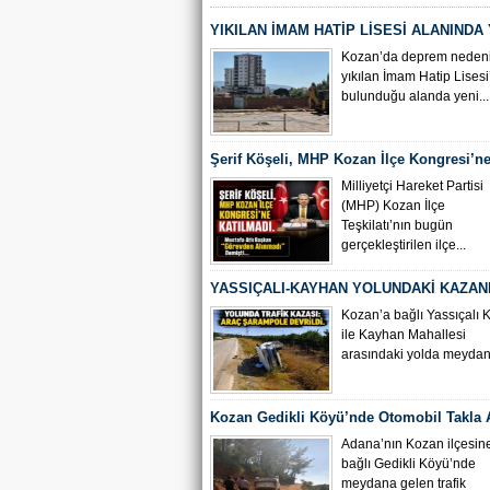
YIKILAN İMAM HATİP LİSESİ ALANINDA
ÇALIŞMASI BAŞLADI
Kozan’da deprem nedeni
yıkılan İmam Hatip Lisesi
bulunduğu alanda yeni...
Şerif Köşeli, MHP Kozan İlçe Kongresi’ne
Milliyetçi Hareket Partisi
(MHP) Kozan İlçe
Teşkilatı’nın bugün
gerçekleştirilen ilçe...
YASSIÇALI-KAYHAN YOLUNDAKİ KAZAN
KAMERA GÖRÜNTÜLERİ ORTAYA ÇIKTI
Kozan’a bağlı Yassıçalı 
ile Kayhan Mahallesi
arasındaki yolda meydana
Kozan Gedikli Köyü’nde Otomobil Takla At
Bebek 6 Kişi Yaralandı
Adana’nın Kozan ilçesin
bağlı Gedikli Köyü’nde
meydana gelen trafik