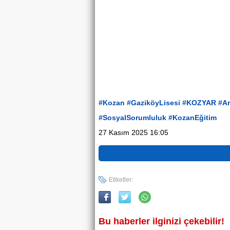
#Kozan
#GaziköyLisesi
#KOZYAR
#A
#SosyalSorumluluk
#KozanEğitim
27 Kasım 2025 16:05
Etiketler:
Bu haberler ilginizi çekebilir!