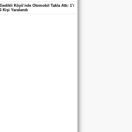
Gedikli Köyü’nde Otomobil Takla Attı: 1’i
6 Kişi Yaralandı
ntaş Köyü Muhtarı Mustafa Aköz, tedavi
ü hastanede hayatını kaybetti.
DE ELEKTRİK TEPKİSİ: ÇONDU
DE 5 YILDIR KARANLIKTA YAŞIYORUZ.
RİK YOK
’DA TRAFİK KAZASI 7 KİŞİ YARALANDI