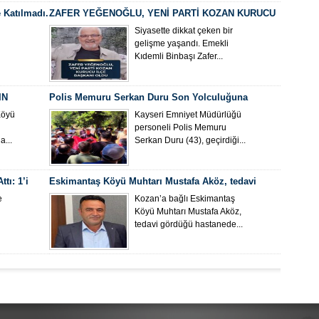
 Katılmadı.
ZAFER YEĞENOĞLU, YENİ PARTİ KOZAN KURUCU
İLÇE BAŞKANI OLDU
Siyasette dikkat çeken bir
gelişme yaşandı. Emekli
Kıdemli Binbaşı Zafer...
IN
Polis Memuru Serkan Duru Son Yolculuğuna
Uğurlandı
Köyü
Kayseri Emniyet Müdürlüğü
personeli Polis Memuru
...
Serkan Duru (43), geçirdiği...
tı: 1’i
Eskimantaş Köyü Muhtarı Mustafa Aköz, tedavi
gördüğü hastanede hayatını kaybetti.
e
Kozan’a bağlı Eskimantaş
Köyü Muhtarı Mustafa Aköz,
tedavi gördüğü hastanede...