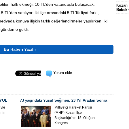
retilen halk ekmeği, 10 TL’den vatandaşla buluşacak.
Kozan 
Bebek 
’den satılıyor. İki ilçe arasındaki 5 TL’lik fiyat farkı,
Eskima
medyada konuya ilişkin farklı değerlendirmeler yapılırken, iki
gördüğ
n gündeme geldi.
FEKE’
KÖYÜN
ELEKT
KOZAN
Bu Haberi Yazdır
Yorum ekle
 YOL
73 yaşındaki Yusuf Seğmen, 23 Yıl Aradan Sonra
Yeniden MHP Kozan İlçe Başkanı Oldu
yle
Milliyetçi Hareket Partisi
’nin
(MHP) Kozan İlçe
Başkanlığı’nın 15. Olağan
Kongresi,...