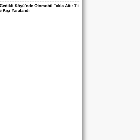
Gedikli Köyü’nde Otomobil Takla Attı: 1’i
6 Kişi Yaralandı
ntaş Köyü Muhtarı Mustafa Aköz, tedavi
ü hastanede hayatını kaybetti.
DE ELEKTRİK TEPKİSİ: ÇONDU
DE 5 YILDIR KARANLIKTA YAŞIYORUZ.
RİK YOK
’DA TRAFİK KAZASI 7 KİŞİ YARALANDI