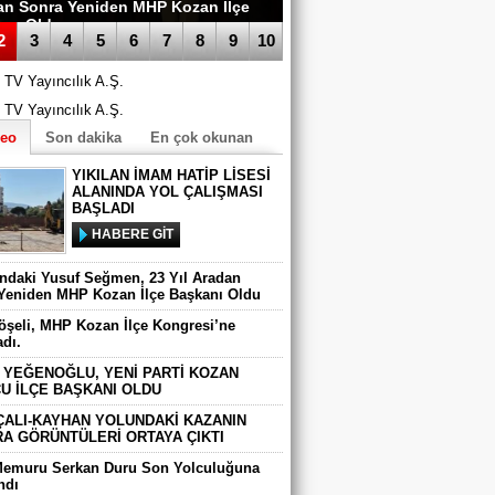
an Sonra Yeniden MHP Kozan İlçe
anı Oldu
2
3
4
5
6
7
8
9
10
deo
Son dakika
En çok okunan
YIKILAN İMAM HATİP LİSESİ
ALANINDA YOL ÇALIŞMASI
BAŞLADI
HABERE GİT
ındaki Yusuf Seğmen, 23 Yıl Aradan
Yeniden MHP Kozan İlçe Başkanı Oldu
Köşeli, MHP Kozan İlçe Kongresi’ne
adı.
 YEĞENOĞLU, YENİ PARTİ KOZAN
U İLÇE BAŞKANI OLDU
ÇALI-KAYHAN YOLUNDAKİ KAZANIN
A GÖRÜNTÜLERİ ORTAYA ÇIKTI
Memuru Serkan Duru Son Yolculuğuna
ndı