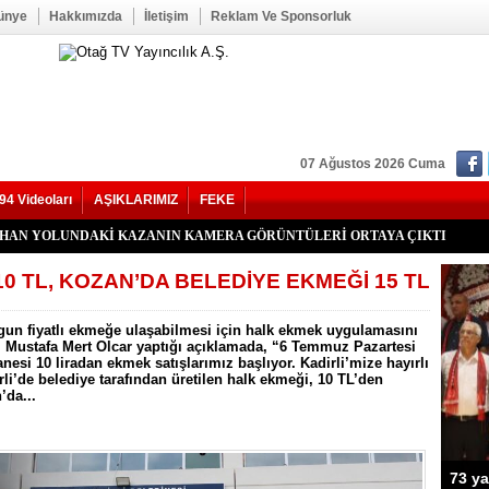
ünye
Hakkımızda
İletişim
Reklam Ve Sponsorluk
07 Ağustos 2026 Cuma
94 Videoları
AŞIKLARIMIZ
FEKE
YHAN YOLUNDAKİ KAZANIN KAMERA GÖRÜNTÜLERİ ORTAYA ÇIKTI
kan Duru Son Yolculuğuna Uğurlandı
HATİP LİSESİ ALANINDA YOL ÇALIŞMASI BAŞLADI
f Seğmen, 23 Yıl Aradan Sonra Yeniden MHP Kozan İlçe Başkanı Oldu
Kozan İlçe Kongresi’ne Katılmadı.
LU, YENİ PARTİ KOZAN KURUCU İLÇE BAŞKANI OLDU
’nde Otomobil Takla Attı: 1’i Bebek 6 Kişi Yaralandı
uhtarı Mustafa Aköz, tedavi gördüğü hastanede hayatını kaybetti.
RİK TEPKİSİ: ÇONDU KÖYÜNDE 5 YILDIR KARANLIKTA YAŞIYORUZ.
İK KAZASI 7 KİŞİ YARALANDI
İ HASTAYA UMUT OLDU
 OĞUZHAN BÜYÜMEZ, 4 GÜNLÜK YAŞAM SAVAŞINI KAYBETTİ
 İlçe Başkanlığı İçin Öncü Tok İsmi Gündemde
Yangını Büyük Oranda Kontrol Altına Alındı
ğı’nda İki Otomobil Çarpıştı: 2 Yaralı
0 TL, KOZAN’DA BELEDİYE EKMEĞİ 15 TL
ygun fiyatlı ekmeğe ulaşabilmesi için halk ekmek uygulamasını
nı Mustafa Mert Olcar yaptığı açıklamada, “6 Temmuz Pazartesi
si 10 liradan ekmek satışlarımız başlıyor. Kadirli’mize hayırlı
rli’de belediye tarafından üretilen halk ekmeği, 10 TL’den
’da...
73 ya