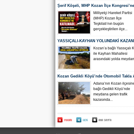
Şerif Köşeli, MHP Kozan İlçe Kongresi’ne
Milliyetçi Hareket Partisi
(MHP) Kozan İlçe
Teşkilatı’nın bugün
gerçekleştirilen ilçe...
YASSIÇALI-KAYHAN YOLUNDAKİ KAZAN
KAMERA GÖRÜNTÜLERİ ORTAYA ÇIKTI
Kozan’a bağlı Yassıçalı 
ile Kayhan Mahallesi
arasındaki yolda meydana
Kozan Gedikli Köyü’nde Otomobil Takla At
Bebek 6 Kişi Yaralandı
Adana’nın Kozan ilçesin
bağlı Gedikli Köyü’nde
meydana gelen trafik
kazasında...