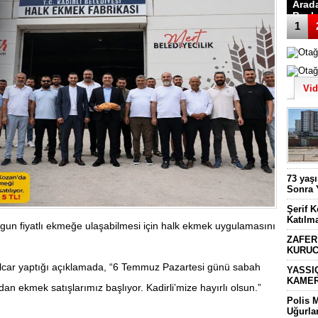
Arad
Başk
1
Vi
73 yaş
Sonra 
Şerif 
Katılm
ygun fiyatlı ekmeğe ulaşabilmesi için halk ekmek uygulamasını
ZAFER
KURUC
Olcar yaptığı açıklamada, “6 Temmuz Pazartesi günü sabah
YASSI
KAMER
an ekmek satışlarımız başlıyor. Kadirli’mize hayırlı olsun.”
Polis 
Uğurla