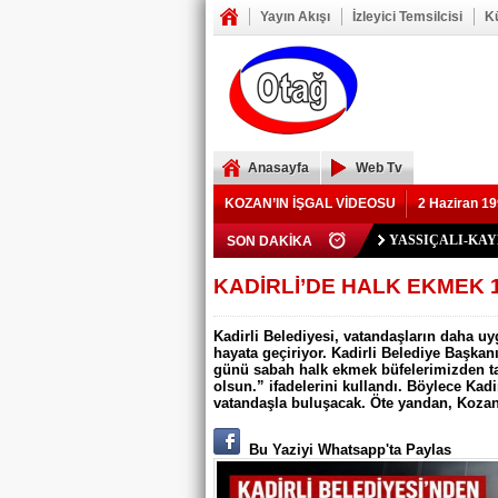
Yayın Akışı
İzleyici Temsilcisi
K
Anasayfa
Web Tv
KOZAN’IN İŞGAL VİDEOSU
2 Haziran 19
YASSIÇALI-KA
SON DAKİKA
Polis Memuru Ser
YIKILAN İMAM 
73 yaşındaki Yusu
Şerif Köşeli, MHP 
ZAFER YEĞENOĞ
Kozan Gedikli Köyü
Eskimantaş Köyü M
FEKE’DE ELEKT
KOZAN’DA TRAF
BÖBREKLERİ İK
DAMDAN DÜŞEN
Feke’de Yeni Parti
Kozan’daki Orman 
Mansurlu Yol Kavşa
KADİRLİ’DE HALK EKMEK 1
ELEKTRİK YOK
Kadirli Belediyesi, vatandaşların daha u
hayata geçiriyor. Kadirli Belediye Başka
günü sabah halk ekmek büfelerimizden tane
olsun.” ifadelerini kullandı. Böylece Kadi
vatandaşla buluşacak. Öte yandan, Kozan
Bu Yaziyi Whatsapp'ta Paylas