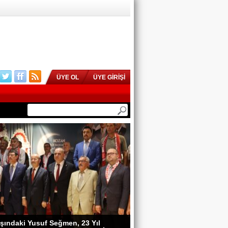
ÜYE OL
ÜYE GİRİŞİ
şındaki Yusuf Seğmen, 23 Yıl