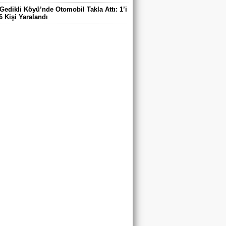
Gedikli Köyü’nde Otomobil Takla Attı: 1’i
6 Kişi Yaralandı
ntaş Köyü Muhtarı Mustafa Aköz, tedavi
ü hastanede hayatını kaybetti.
DE ELEKTRİK TEPKİSİ: ÇONDU
DE 5 YILDIR KARANLIKTA YAŞIYORUZ.
RİK YOK
’DA TRAFİK KAZASI 7 KİŞİ YARALANDI