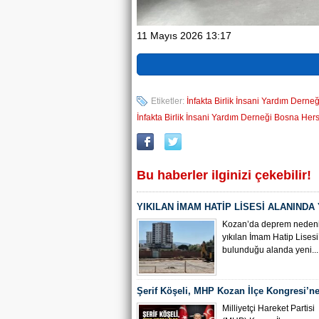
11 Mayıs 2026 13:17
Etiketler:
İnfakta Birlik İnsani Yardım Derneğ
İnfakta Birlik İnsani Yardım Derneği Bosna Herse
Bu haberler ilginizi çekebilir!
YIKILAN İMAM HATİP LİSESİ ALANINDA
ÇALIŞMASI BAŞLADI
Kozan’da deprem nedeni
yıkılan İmam Hatip Lisesi
bulunduğu alanda yeni...
Şerif Köşeli, MHP Kozan İlçe Kongresi’ne
Milliyetçi Hareket Partisi