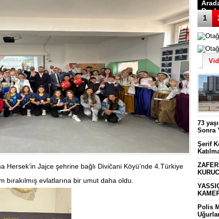
Katıl
1
Vi
73 yaş
Sonra 
Şerif 
Katılm
ZAFER
na Hersek’in Jajce şehrine bağlı Divičani Köyü’nde 4.Türkiye
KURUC
m bırakılmış evlatlarına bir umut daha oldu.
YASSI
KAMER
Polis 
Uğurla