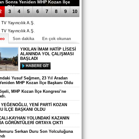
madı.
2
3
4
5
6
7
8
9
10
deo
Son dakika
En çok okunan
YIKILAN İMAM HATİP LİSESİ
ALANINDA YOL ÇALIŞMASI
BAŞLADI
HABERE GİT
ındaki Yusuf Seğmen, 23 Yıl Aradan
Yeniden MHP Kozan İlçe Başkanı Oldu
Köşeli, MHP Kozan İlçe Kongresi’ne
adı.
 YEĞENOĞLU, YENİ PARTİ KOZAN
U İLÇE BAŞKANI OLDU
ÇALI-KAYHAN YOLUNDAKİ KAZANIN
A GÖRÜNTÜLERİ ORTAYA ÇIKTI
Memuru Serkan Duru Son Yolculuğuna
ndı