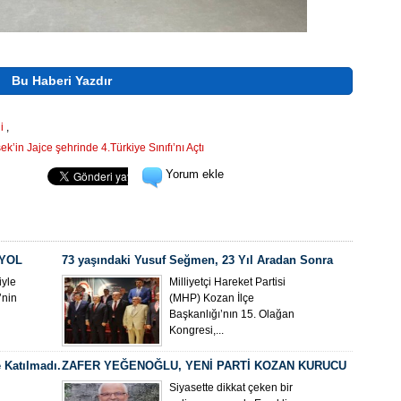
Bu Haberi Yazdır
i
,
k’in Jajce şehrinde 4.Türkiye Sınıfı’nı Açtı
Yorum ekle
 YOL
73 yaşındaki Yusuf Seğmen, 23 Yıl Aradan Sonra
Yeniden MHP Kozan İlçe Başkanı Oldu
yle
Milliyetçi Hareket Partisi
’nin
(MHP) Kozan İlçe
Başkanlığı’nın 15. Olağan
Kongresi,...
 Katılmadı.
ZAFER YEĞENOĞLU, YENİ PARTİ KOZAN KURUCU
İLÇE BAŞKANI OLDU
Siyasette dikkat çeken bir