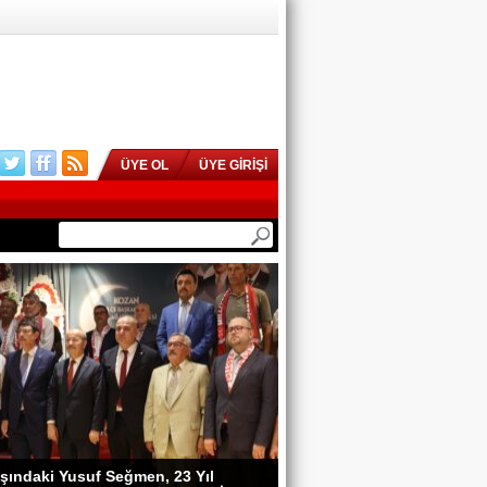
ÜYE OL
ÜYE GİRİŞİ
 Köşeli, MHP Kozan İlçe Kongresi’ne