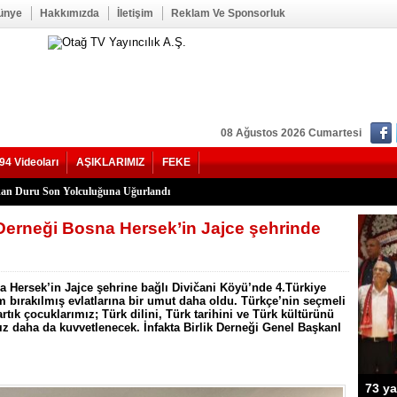
ünye
Hakkımızda
İletişim
Reklam Ve Sponsorluk
08 Ağustos 2026 Cumartesi
94 Videoları
AŞIKLARIMIZ
FEKE
kan Duru Son Yolculuğuna Uğurlandı
HATİP LİSESİ ALANINDA YOL ÇALIŞMASI BAŞLADI
f Seğmen, 23 Yıl Aradan Sonra Yeniden MHP Kozan İlçe Başkanı Oldu
Kozan İlçe Kongresi’ne Katılmadı.
LU, YENİ PARTİ KOZAN KURUCU İLÇE BAŞKANI OLDU
YHAN YOLUNDAKİ KAZANIN KAMERA GÖRÜNTÜLERİ ORTAYA ÇIKTI
’nde Otomobil Takla Attı: 1’i Bebek 6 Kişi Yaralandı
uhtarı Mustafa Aköz, tedavi gördüğü hastanede hayatını kaybetti.
RİK TEPKİSİ: ÇONDU KÖYÜNDE 5 YILDIR KARANLIKTA YAŞIYORUZ.
İK KAZASI 7 KİŞİ YARALANDI
İ HASTAYA UMUT OLDU
 OĞUZHAN BÜYÜMEZ, 4 GÜNLÜK YAŞAM SAVAŞINI KAYBETTİ
 İlçe Başkanlığı İçin Öncü Tok İsmi Gündemde
Yangını Büyük Oranda Kontrol Altına Alındı
ğı’nda İki Otomobil Çarpıştı: 2 Yaralı
m Derneği Bosna Hersek’in Jajce şehrinde
a Hersek’in Jajce şehrine bağlı Divičani Köyü’nde 4.Türkiye
m bırakılmış evlatlarına bir umut daha oldu. Türkçe’nin seçmeli
tık çocuklarımız; Türk dilini, Türk tarihini ve Türk kültürünü
z daha da kuvvetlenecek. İnfakta Birlik Derneği Genel Başkanl
Şerif