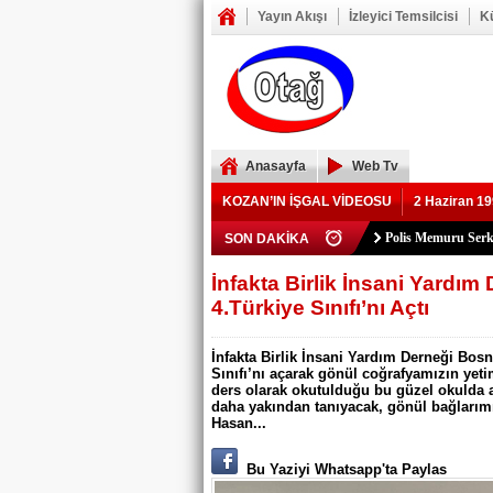
Yayın Akışı
İzleyici Temsilcisi
K
Anasayfa
Web Tv
KOZAN’IN İŞGAL VİDEOSU
2 Haziran 19
Polis Memuru Ser
SON DAKİKA
YIKILAN İMAM 
73 yaşındaki Yusu
Şerif Köşeli, MHP 
ZAFER YEĞENOĞ
YASSIÇALI-KA
Kozan Gedikli Köyü
Eskimantaş Köyü M
FEKE’DE ELEKT
KOZAN’DA TRAF
BÖBREKLERİ İK
DAMDAN DÜŞEN
Feke’de Yeni Parti
Kozan’daki Orman 
Mansurlu Yol Kavşa
İnfakta Birlik İnsani Yardı
4.Türkiye Sınıfı’nı Açtı
ELEKTRİK YOK
İnfakta Birlik İnsani Yardım Derneği Bosn
Sınıfı’nı açarak gönül coğrafyamızın yeti
ders olarak okutulduğu bu güzel okulda ar
daha yakından tanıyacak, gönül bağlarımı
Hasan...
Bu Yaziyi Whatsapp'ta Paylas