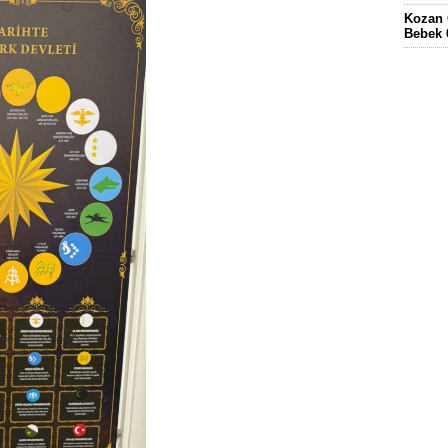
Kozan 
Bebek 
Eskima
gördüğ
FEKE’
KÖYÜN
ELEKT
KOZAN