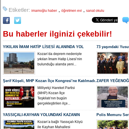
Etiketler:
,
,
imamoğlu haber
öğretmen evi
sanat okulu
Bu haberler ilginizi çekebilir!
YIKILAN İMAM HATİP LİSESİ ALANINDA YOL
73 yaşındaki Yusu
ÇALIŞMASI BAŞLADI
Yeniden MHP Koza
Kozan’da deprem nedeniyle
yıkılan İmam Hatip Lisesi’nin
bulunduğu alanda yeni...
Şerif Köşeli, MHP Kozan İlçe Kongresi’ne Katılmadı.
ZAFER YEĞENOĞL
İLÇE BAŞKANI O
Milliyetçi Hareket Partisi
(MHP) Kozan İlçe
Teşkilatı’nın bugün
gerçekleştirilen ilçe...
YASSIÇALI-KAYHAN YOLUNDAKİ KAZANIN
Polis Memuru Ser
KAMERA GÖRÜNTÜLERİ ORTAYA ÇIKTI
Uğurlandı
Kozan’a bağlı Yassıçalı Köyü
ile Kayhan Mahallesi