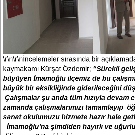
\r\n\r\nİncelemeler sırasında bir açıklamad
kaymakamı Kürşat Özdemir;
“Sürekli gel
büyüyen İmamoğlu ilçemiz de bu çalışma
büyük bir eksikliğinde giderileceğini d
Çalışmalar şu anda tüm hızıyla devam ed
zamanda çalışmalarımızı tamamlayıp öğ
sanat okulumuzu hizmete hazır hale geti
İmamoğlu’na şimdiden hayırlı ve uğurlu