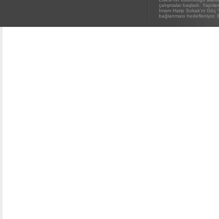
çalışmalar başladı. Yapıl
İmam Hatip Sokak’ın Göç 
bağlanması hedefleniyor. E