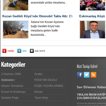
arasındaki yolda meydana...
Kozan Gedikli Köyü’nde Otomobil Takla Attı: 1’i
Eskimantaş Köyü M
Bebek 6 Kişi Yaralandı
gördüğü hastanede
Adana’nın Kozan ilçesine
bağlı Gedikli Köyü’nde
meydana gelen trafik
kazasında...
2 Haziran 1994
Analis
Videoları
Aşıklarımız
FEKE’NİN İŞGALİ
İzleyici Temsilcisi
KÖŞE YAZARLARIMIZ
Kozan’ın Kurtuluşu
Künye
YIKILAN İMAM HATİP
Sample Page
Yayın Akışı
ÇALIŞMASI BAŞLADI
Kozan’da deprem nedeniyl
Lisesi’nin bulunduğu alanda